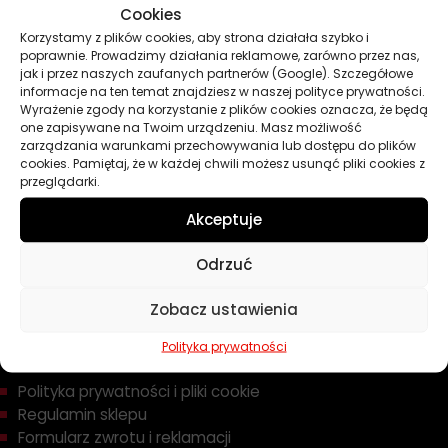
Cookies
Oleje
Korzystamy z plików cookies, aby strona działała szybko i
Chemia
poprawnie. Prowadzimy działania reklamowe, zarówno przez nas,
Kosmetyki
jak i przez naszych zaufanych partnerów (Google). Szczegółowe
Akcesoria
informacje na ten temat znajdziesz w naszej polityce prywatności.
Wyrażenie zgody na korzystanie z plików cookies oznacza, że będą
Żarówki
one zapisywane na Twoim urządzeniu. Masz możliwość
Zapachy
zarządzania warunkami przechowywania lub dostępu do plików
cookies. Pamiętaj, że w każdej chwili możesz usunąć pliki cookies z
Poradniki
przeglądarki.
Dobierz olej
Dobierz filtr
Akceptuje
Odrzuć
TWOJE KONTO
Zobacz ustawienia
Informacje prawne
Polityka prywatności
Polityka prywatności i pliki cookie
Regulamin sklepu
Formularz zwrotu i reklamacji