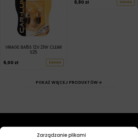
6,80
zł
Zamów
VIRAGE BA15S 12V 21W CLEAR
S25
6,00
zł
Zamów
POKAŻ WIĘCEJ PRODUKTÓW
Przydatne linki
Zarządzanie plikami