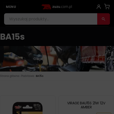
MENU
BA15s
Oleje
Che
›
›
Strona główna
Podstawa
BA15s
VIRAGE BAU15S 21W 12V
AMBER