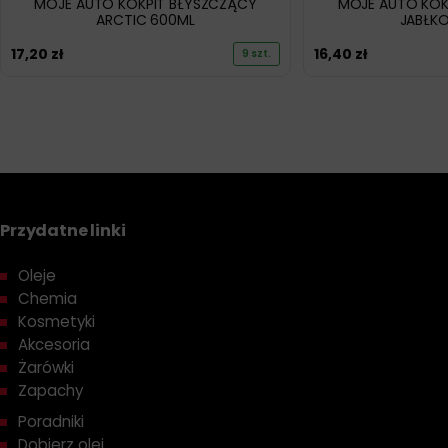
MOJE AUTO KOKPIT BŁYSZCZĄCY
MOJE AUTO KOK
ARCTIC 600ML
JABŁK
17,20
zł
16,40
zł
9 szt.
Przydatne linki
Oleje
Chemia
Kosmetyki
Akcesoria
Żarówki
Zapachy
Poradniki
Dobierz olej