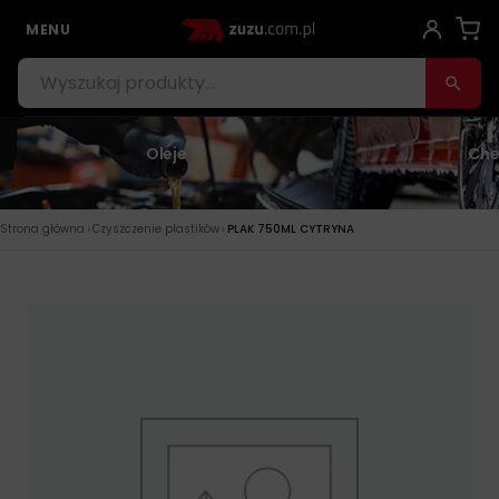
MENU
Oleje
Che
›
›
Strona główna
Czyszczenie plastików
PLAK 750ML CYTRYNA