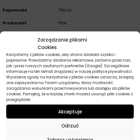
Pojemność
750 ml
Producent
Plak
Zarządzanie plikami
Cookies
Opinie
Korzystamy z plików cookies, aby strona działała szybko i
Na razie nie ma opinii o produkcie.
poprawnie. Prowadzimy działania reklamowe, zarówno przez nas,
jak i przez naszych zaufanych partnerów (Google). Szczegółowe
Dodaj opinię
informacje na ten temat znajdziesz w naszej polityce prywatności.
Wyrażenie zgody na korzystanie z plików cookies oznacza, że będą
one zapisywane na Twoim urządzeniu. Masz możliwość
Twoja ocena
*
zarządzania warunkami przechowywania lub dostępu do plików
cookies. Pamiętaj, że w każdej chwili możesz usunąć pliki cookies z
przeglądarki.
Twoja opinia
*
Akceptuje
Odrzuć
Zobacz ustawienia