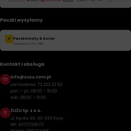
Paczki wysyłamy
Paczkomaty & kurier
P
Dostawa w 24–48h
Kontakt i obsługa
info@zuzu.com.pl
zamówienia: 73 222 33 50
pon. – pt. 08:00 – 16:00
sob. 08:00 – 13:00
ŻUŻU Sp. z o.o.
ul. Kęcka 40, 43-340 Kozy
NIP: 9372729570
REGON: 386724285