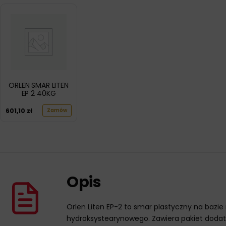
ORLEN SMAR LITEN
EP 2 40KG
601,10
zł
Zamów
Opis
Orlen Liten EP-2 to smar plastyczny na baz
hydroksystearynowego. Zawiera pakiet dodatk