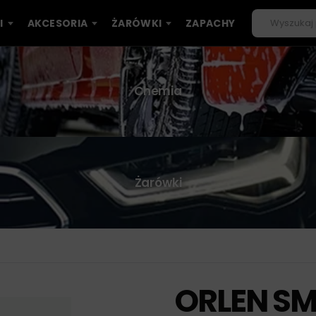
I
AKCESORIA
ŻARÓWKI
ZAPACHY
Chemia
Żarówki
ORLEN SMA