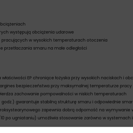
obciążeniach
órych występują obciążenia udarowe
ń pracujących w wysokich temperaturach otoczenia
 przetłaczania smaru na małe odległości
 właściwości EP chroniące łożyska przy wysokich naciskach i o
argines bezpieczeństwa przy maksymalnej temperaturze pracy
wierdza zachowanie pompowalności w niskich temperaturach
24 godz.) gwarantuje stabilną strukturę smaru i odpowiednie s
hydroksystearynowego zapewnia dobrą odporność na wymywanie
10 po ugniataniu) umożliwia stosowanie zarówno w systemach in