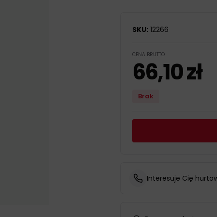
SKU:
12266
CENA BRUTTO
66,10
zł
Brak
Interesuje Cię hurto