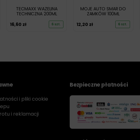
TECMAXX WAZELINA
MOJE AUTO SMAR DO
TECHNICZNA 200ML
ZAMKÓW 100ML
16,60
zł
12,20
zł
6 szt.
6 szt.
rawne
Bezpieczne płatności
tności i pliki cookie
lepu
otu i reklamacji