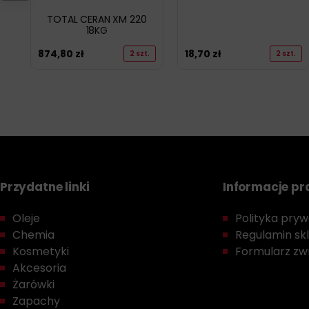
TOTAL CERAN XM 220
18KG
874,80
zł
18,70
zł
2 szt.
2 szt.
Przydatne linki
Informacje p
Oleje
Polityka prywa
Chemia
Regulamin sk
Kosmetyki
Formularz zwr
Akcesoria
Żarówki
Zapachy