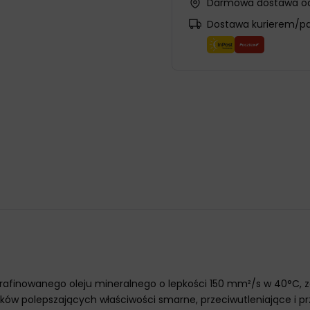
Darmowa dostawa od
Dostawa kurierem/p
ie rafinowanego oleju mineralnego o lepkości 150 mm²/s w 40°C
ów polepszających właściwości smarne, przeciwutleniające i pr