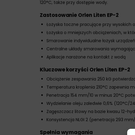
120°C, także przy dostępie wody.
Zastosowanie Orlen Liten EP-2
Łożyska toczne pracujące przy wysokich 
Łożyska o mniejszych obciążeniach, w kt
Smarowanie indywidualne łożysk urządze
Centralne układy smarowania wymagające
Aplikacje narażone na kontakt z wodą
Kluczowe korzyści Orlen Liten EP-2
Obciążenie zespawania 250 kG potwierdza
Temperatura kroplenia 210°C zapewnia m
Penetracja 154 mm/10 w minus 20°C pot
Wydzielanie oleju zaledwie 0,6% (120°C/
Zagęszczacz litowy na bazie kwasu 12-
Konsystencja NLGI 2 (penetracja 293 mm/
Spełnia wymagania