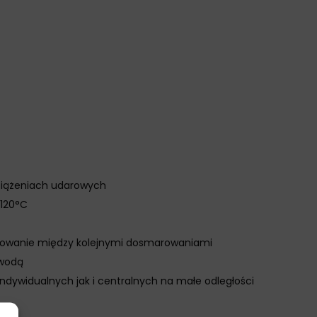
bciążeniach udarowych
 120°C
marowanie między kolejnymi dosmarowaniami
 wodą
dywidualnych jak i centralnych na małe odległości