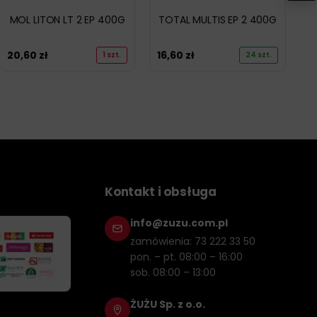
MOL LITON LT 2 EP 400G
TOTAL MULTIS EP 2 400G
20,60
zł
16,60
zł
1 szt.
24 szt.
Kontakt i obsługa
info@zuzu.com.pl
zamówienia: 73 222 33 50
pon. – pt. 08:00 – 16:00
sob. 08:00 – 13:00
ŻUŻU Sp. z o.o.