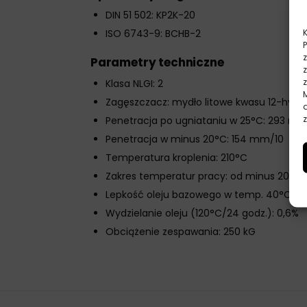
DIN 51 502: KP2K-20
ISO 6743-9: BCHB-2
Parametry techniczne
Klasa NLGI: 2
Zagęszczacz: mydło litowe kwasu 12-hyd
z
Penetracja po ugniataniu w 25°C: 293 mm
Penetracja w minus 20°C: 154 mm/10
Temperatura kroplenia: 210°C
Zakres temperatur pracy: od minus 20°C 
Lepkość oleju bazowego w temp. 40°C: 1
Wydzielanie oleju (120°C/24 godz.): 0,6%
Obciążenie zespawania: 250 kG