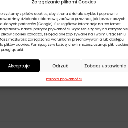
Zarządzanie plikami Cookies
Korzystamy z plików cookies, aby strona działała szybko i poprawnie.
Prowadzimy działania reklamowe, zarówno przez nas, jak i przez naszych
zaufanych partnerów (Google). Szczegółowe informacje na ten temat
znajdziesz w naszej polityce prywatności. Wyrażenie zgody na korzystanie
z plików cookies oznacza, że będą one zapisywane na Twoim urządzeniu.
Masz możliwość zarządzania warunkami przechowywania lub dostępu
roksystearynowego
do plików cookies. Pamiętaj, że w każdej chwili możesz usunąć pliki cookie
 przeglądarki.
/10
Akceptuje
Odrzuć
Zobacz ustawienia
do plus 120°C
Polityka prywatności
50 mm²/s