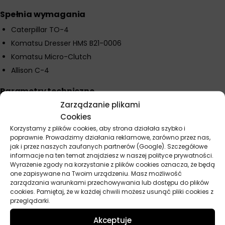
Spełnia wymagania
Caterpillar TO-4
Komatsu Dresser HMS B21-0006
Komatsu Micro-Clutch
Allison C-4
Parametry techniczne
Zarządzanie plikami
Lepkość kinematyczna w temp. 40°C: 104,5 mm²/s
Cookies
Lepkość kinematyczna w temp. 100°C: 11,3 mm²/s
Korzystamy z plików cookies, aby strona działała szybko i
Wskaźnik lepkości: 94
poprawnie. Prowadzimy działania reklamowe, zarówno przez nas,
jak i przez naszych zaufanych partnerów (Google). Szczegółowe
Temperatura zapłonu: 250°C
informacje na ten temat znajdziesz w naszej polityce prywatności.
Temperatura płynięcia: -27°C
Wyrażenie zgody na korzystanie z plików cookies oznacza, że będą
one zapisywane na Twoim urządzeniu. Masz możliwość
Typ: mineralny olej przekładniowo-hydrauliczny
zarządzania warunkami przechowywania lub dostępu do plików
Sezonowość: jednosezonowy (letni)
cookies. Pamiętaj, że w każdej chwili możesz usunąć pliki cookies z
przeglądarki.
Zastosowanie: TDTO (Transmission and Drive Train Oil)
Akceptuje