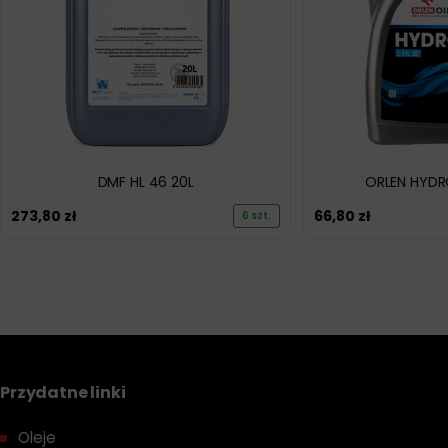
DMF HL 46 20L
ORLEN HYDRO
273,80
zł
66,80
zł
6 szt.
Przydatne linki
Oleje