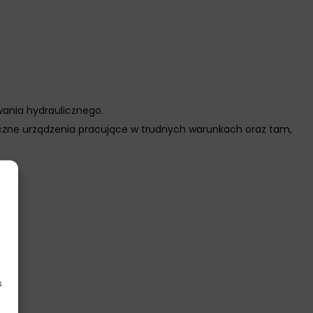
wania hydraulicznego.
iczne urządzenia pracujące w trudnych warunkach oraz tam,
s