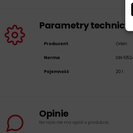
Parametry technicz
Producent
Orlen
Norma
DIN 5152
Pojemność
20 l
Opinie
Na razie nie ma opinii o produkcie.