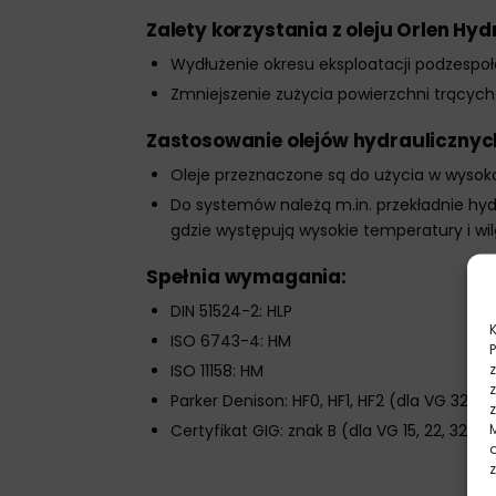
Zalety korzystania z oleju Orlen Hy
Wydłużenie okresu eksploatacji podzespoł
Zmniejszenie zużycia powierzchni trącyc
Zastosowanie olejów hydraulicznyc
Oleje przeznaczone są do użycia w wysoko
Do systemów należą m.in. przekładnie hyd
gdzie występują wysokie temperatury i wi
Spełnia wymagania:
DIN 51524-2: HLP
ISO 6743-4: HM
ISO 11158: HM
Parker Denison: HF0, HF1, HF2 (dla VG 32, 46
Certyfikat GIG: znak B (dla VG 15, 22, 32, 46,
z