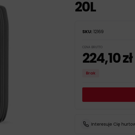
20L
SKU:
12169
CENA BRUTTO
224,10
zł
Brak
Interesuje Cię hurto