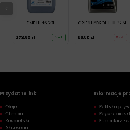
DMF HL 46 20L
ORLEN HYDROL L-HL 32 5L
273,80
zł
66,80
zł
6 szt.
3 szt.
Przydatne linki
Informacje p
Oleje
Polityka prywa
Chemia
Regulamin sk
Kosmetyki
Formularz zwr
Akcesoria