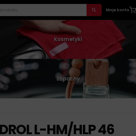
Moje konto
Kosmetyki
Zapachy
DROL L-HM/HLP 46