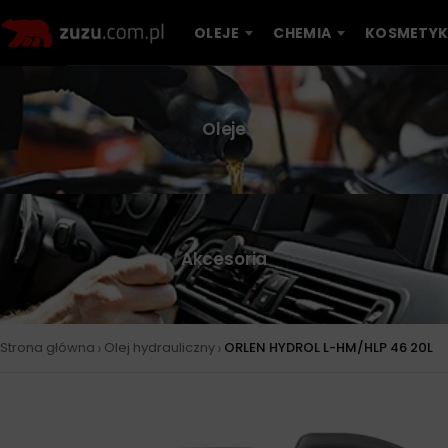
OLEJE
CHEMIA
KOSMETYK
Oleje
Akcesoria
›
›
Strona główna
Olej hydrauliczny
ORLEN HYDROL L-HM/HLP 46 20L