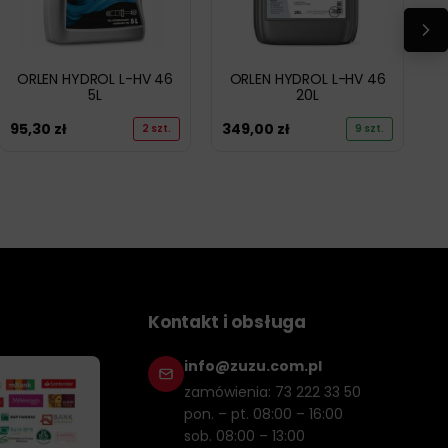
ORLEN HYDROL L-HV 46
ORLEN HYDROL L-HV 46
5L
20L
95,30
zł
349,00
zł
2 szt.
9 szt.
Kontakt i obsługa
info@zuzu.com.pl
zamówienia: 73 222 33 50
pon. – pt. 08:00 – 16:00
sob. 08:00 – 13:00