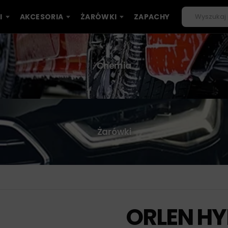
I
AKCESORIA
ŻARÓWKI
ZAPACHY
Chemia
Żarówki
ORLEN HY