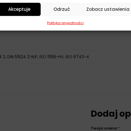
Akceptuje
Odrzuć
Zobacz ustawienia
ne
Polityka prywatności
4 2, DIN 51524 2 HLP, ISO 11158-HV, ISO 6743-4
Dodaj op
Twoja ocena
*