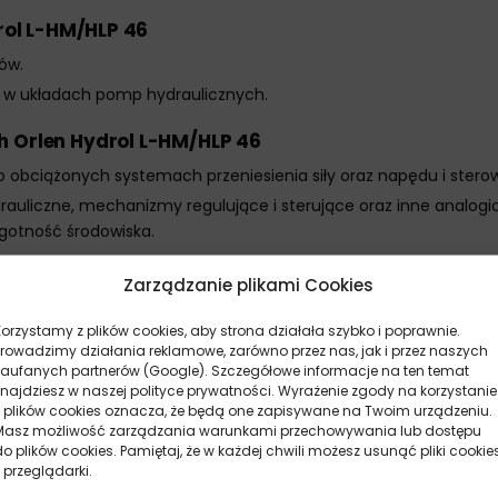
drol L-HM/HLP 46
ów.
h w układach pomp hydraulicznych.
h Orlen Hydrol L-HM/HLP 46
 obciążonych systemach przeniesienia siły oraz napędu i stero
rauliczne, mechanizmy regulujące i sterujące oraz inne analog
lgotność środowiska.
Zarządzanie plikami Cookies
Korzystamy z plików cookies, aby strona działała szybko i poprawnie.
Prowadzimy działania reklamowe, zarówno przez nas, jak i przez naszych
zaufanych partnerów (Google). Szczegółowe informacje na ten temat
znajdziesz w naszej polityce prywatności. Wyrażenie zgody na korzystanie
, 68)
z plików cookies oznacza, że będą one zapisywane na Twoim urządzeniu.
Masz możliwość zarządzania warunkami przechowywania lub dostępu
 68, 100, 150)
do plików cookies. Pamiętaj, że w każdej chwili możesz usunąć pliki cookie
 przeglądarki.