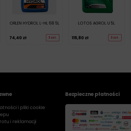
ORLEN HYDROL L-HL 68 5L
LOTOS AGROL U 5L
74,40
zł
115,80
zł
3 szt.
3 szt.
rawne
Bezpieczne płatności
tności i pliki cookie
lepu
otu i reklamacji