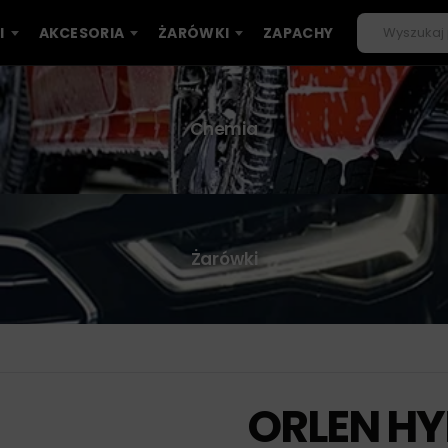
I
AKCESORIA
ŻARÓWKI
ZAPACHY
Chemia
Żarówki
ORLEN HY