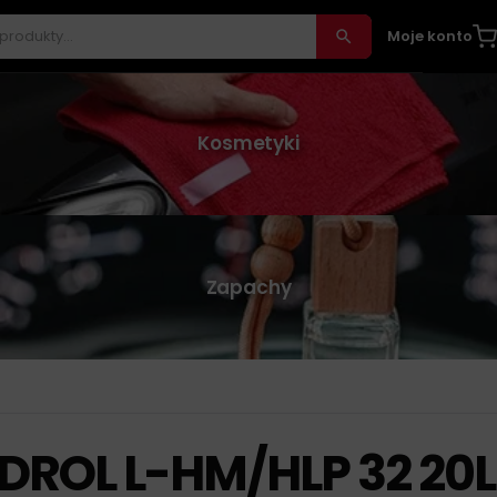
Moje konto
Kosmetyki
Zapachy
DROL L-HM/HLP 32 20L