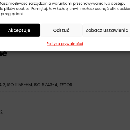
Masz możliwość zarządzania warunkami przechowywania lub dostępu
do plików cookies. Pamiętaj, że w każdej chwili możesz usunąć pliki cookie
 przeglądarki.
Akceptuje
Odrzuć
Zobacz ustawienia
Polityka prywatności
ne
4 2, ISO 11158-HM, ISO 6743-4, ZETOR
32