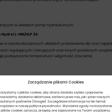
 trących w układach pomp hydraulicznych
 Hydrol L-HM/HLP 32:
e w wysokoobciążonych układach przeniesienia siły oraz napędu
ach regulujących i sterujących oraz innych podobnych urządz
uje podwyższona temperatura i wilgotność otoczenia.
Zarządzanie plikami Cookies
Korzystamy z plików cookies, aby strona działała szybko i poprawnie.
Prowadzimy działania reklamowe, zarówno przez nas, jak i przez naszych
zaufanych partnerów (Google). Szczegółowe informacje na ten temat
znajdziesz w naszej polityce prywatności. Wyrażenie zgody na korzystanie
er, Forterra),
z plików cookies oznacza, że będą one zapisywane na Twoim urządzeniu.