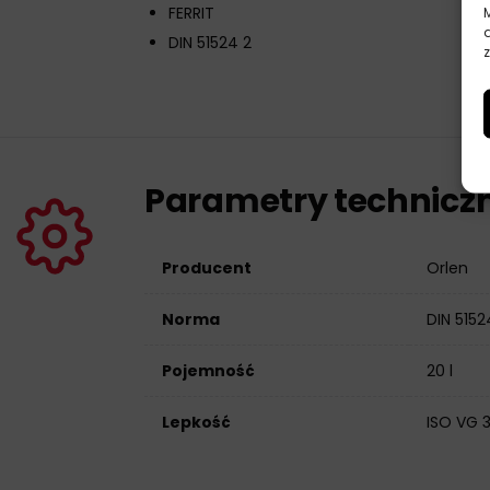
FERRIT
DIN 51524 2
z
Parametry technicz
Producent
Orlen
Norma
DIN 5152
Pojemność
20 l
Lepkość
ISO VG 