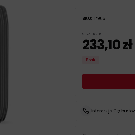
SKU:
17905
CENA BRUTTO
233,10
zł
Brak
Interesuje Cię hurto