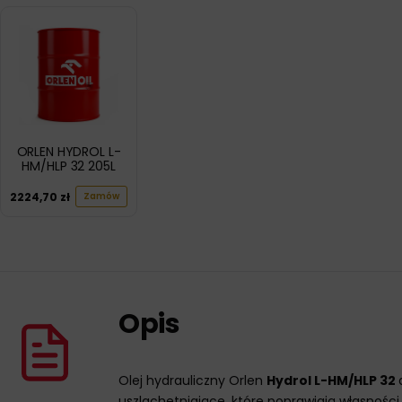
ORLEN HYDROL L-
HM/HLP 32 205L
2224,70
zł
Zamów
Opis
Olej hydrauliczny Orlen
Hydrol L-HM/HLP 32
uszlachetniające, które poprawiają własności