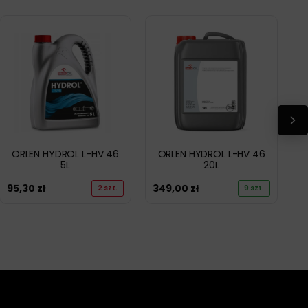
ORLEN HYDROL L-HV 46
ORLEN HYDROL L-HV 46
5L
20L
95,30
zł
349,00
zł
2 szt.
9 szt.