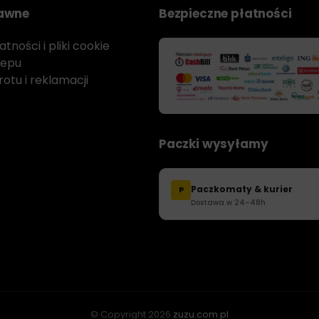
rawne
Bezpieczne płatności
tności i pliki cookie
lepu
otu i reklamacji
Paczki wysyłamy
Paczkomaty & kurier
P
Dostawa w 24–48h
© Copyright
2026
zuzu.com.pl