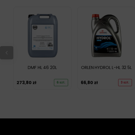
DMF HL 46 20L
ORLEN HYDROL L-HL 32 5L
273,80
zł
66,80
zł
6 szt.
3 szt.