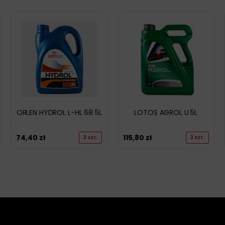
ORLEN HYDROL L-HL 68 5L
LOTOS AGROL U 5L
74,40
zł
115,80
zł
3 szt.
3 szt.