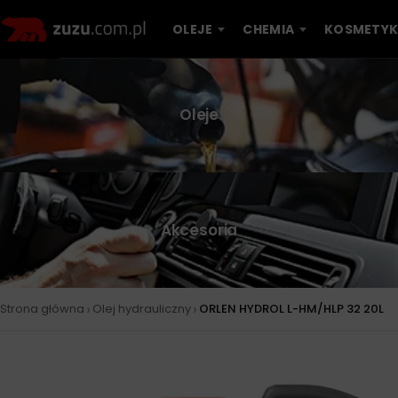
OLEJE
CHEMIA
KOSMETYK
Oleje
Akcesoria
›
›
Strona główna
Olej hydrauliczny
ORLEN HYDROL L-HM/HLP 32 20L