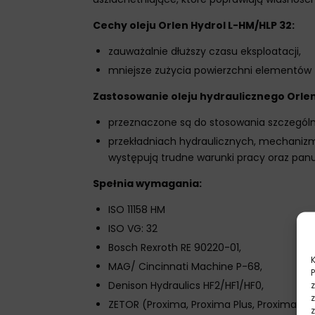
Cechy oleju Orlen Hydrol L-HM/HLP 32:
zauważalnie dłuższy czasu eksploatacji,
mniejsze zużycia powierzchni elementów
Zastosowanie oleju hydraulicznego Orlen
przeznaczone są do stosowania szczególni
przekładniach hydraulicznych, mechanizm
występują trudne warunki pracy oraz pan
Spełnia wymagania:
ISO 11158 HM
ISO VG: 32
Bosch Rexroth RE 90220-01,
MAG/ Cincinnati Machine P-68,
Denison Hydraulics HF2/HF1/HF0,
ZETOR (Proxima, Proxima Plus, Proxima Pow