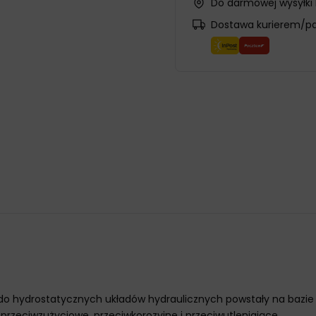
Do darmowej wysyłki
Dostawa kurierem/p
do hydrostatycznych układów hydraulicznych powstały na bazie 
 przeciwzużyciowe, przeciwkorozyjne i przeciwutleniające.