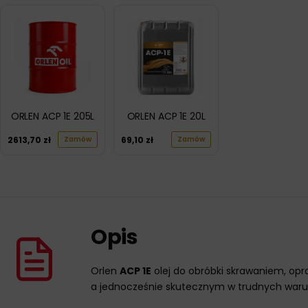
ORLEN ACP 1E 205L
ORLEN ACP 1E 20L
2613,70
zł
69,10
zł
Zamów
Zamów
Opis
Orlen
ACP 1E
olej do obróbki skrawaniem, opr
a jednocześnie skutecznym w trudnych war