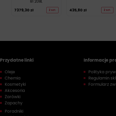
81 208L
7379,30
zł
435,80
zł
2 szt.
2 szt.
Przydatne linki
Informacje p
Oleje
Polityka prywa
Chemia
Regulamin sk
Kosmetyki
Formularz zwr
Akcesoria
Żarówki
Zapachy
Poradniki