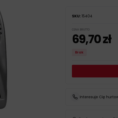
SKU:
15404
CENA BRUTTO
69,70
zł
Brak
Interesuje Cię hurto