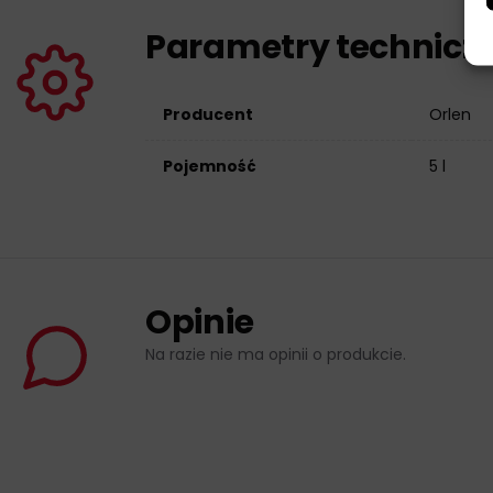
Parametry technicz
Producent
Orlen
Pojemność
5 l
Opinie
Na razie nie ma opinii o produkcie.