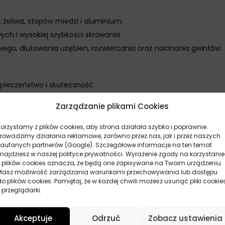
 żeliwa, stopów miedzi i aluminium.
ch i wysokiej szybkości skrawania.
ego, dłutowania uzębień, rozwiercania oraz nacinania gwintów.
zpieczeństwo i skuteczność.
Zarządzanie plikami Cookies
m²/s
Korzystamy z plików cookies, aby strona działała szybko i poprawnie.
m²/s
Prowadzimy działania reklamowe, zarówno przez nas, jak i przez naszych
zaufanych partnerów (Google). Szczegółowe informacje na ten temat
znajdziesz w naszej polityce prywatności. Wyrażenie zgody na korzystanie
z plików cookies oznacza, że będą one zapisywane na Twoim urządzeniu.
Masz możliwość zarządzania warunkami przechowywania lub dostępu
miedzianych i stalowych przy 100°C przez 3 godziny.
do plików cookies. Pamiętaj, że w każdej chwili możesz usunąć pliki cookie
 przeglądarki.
Akceptuje
Odrzuć
Zobacz ustawienia