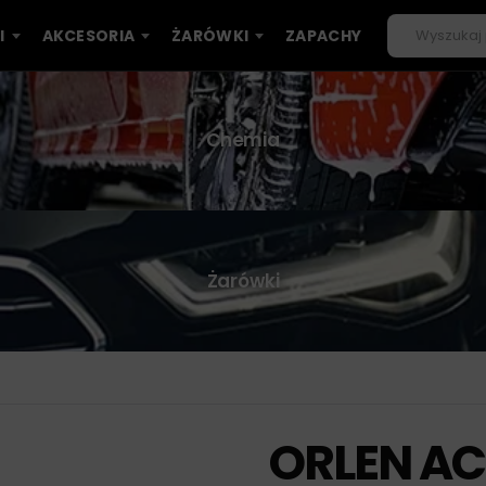
I
AKCESORIA
ŻARÓWKI
ZAPACHY
Chemia
Żarówki
ORLEN ACP