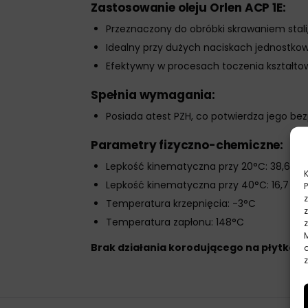
Zastosowanie oleju Orlen ACP 1E:
Przeznaczony do obróbki skrawaniem stali,
Idealny przy dużych naciskach jednostkowy
Efektywny w procesach toczenia kształtow
Spełnia wymagania:
Posiada atest PZH, co potwierdza jego be
Parametry fizyczno-chemiczne:
Lepkość kinematyczna przy 20°C: 38,6 m
Lepkość kinematyczna przy 40°C: 16,7 m
Temperatura krzepnięcia: -3°C
Temperatura zapłonu: 148°C
Brak działania korodującego na płytkach 
z