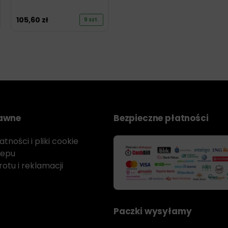
105,60
zł
9 szt.
rawne
Bezpieczne płatności
tności i pliki cookie
lepu
otu i reklamacji
Paczki wysyłamy