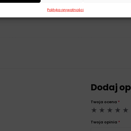
ne
Polityka prywatności
Dodaj op
Twoja ocena
*
Twoja opinia
*