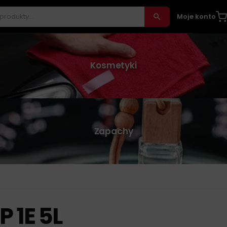
Moje konto
Kosmetyki
Zapachy
 1E 5L