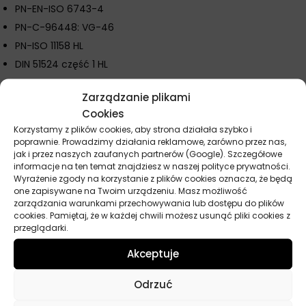
PN-EN-ISO 6743-4
PN-C-96448: VG-46
PN-ISO 11158 HL
DIN 51524 część 1 HL
Parametry techniczne
Zarządzanie plikami
Cookies
Klasa lepkości: ISO VG 46
Korzystamy z plików cookies, aby strona działała szybko i
Typ oleju: mineralny
poprawnie. Prowadzimy działania reklamowe, zarówno przez nas,
Zastosowanie: układy niskich i średnich obciążeń
jak i przez naszych zaufanych partnerów (Google). Szczegółowe
informacje na ten temat znajdziesz w naszej polityce prywatności.
Warunki pracy: umiarkowana temperatura i wilgotność
Wyrażenie zgody na korzystanie z plików cookies oznacza, że będą
one zapisywane na Twoim urządzeniu. Masz możliwość
zarządzania warunkami przechowywania lub dostępu do plików
cookies. Pamiętaj, że w każdej chwili możesz usunąć pliki cookies z
Parametry techniczne
przeglądarki.
Akceptuje
Producent
Omega
Odrzuć
Pojemność
20 l