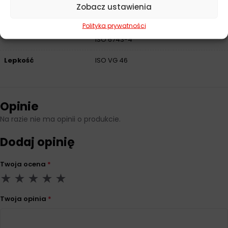
Zobacz ustawienia
Przeznaczenie
Maszyny budowlane, Maszyny rolnicze
Polityka prywatności
Norma
DIN 51524 1 HL, ISO 11158-HL, ISO 3448,
ISO 6743-4
Lepkość
ISO VG 46
Opinie
Na razie nie ma opinii o produkcie.
Dodaj opinię
Twoja ocena
*
Twoja opinia
*