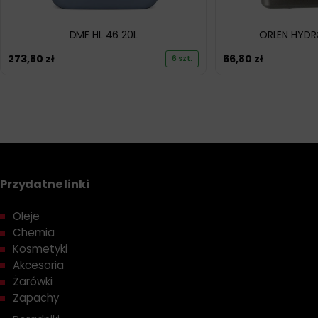
DMF HL 46 20L
ORLEN HYDRO
273,80
zł
66,80
zł
6 szt.
Przydatne linki
Oleje
Chemia
Kosmetyki
Akcesoria
Żarówki
Zapachy