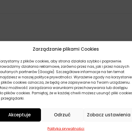
Zarządzanie plikami Cookies
Korzystamy z plików cookies, aby strona działała szybko i poprawnie.
Prowadzimy działania reklamowe, zarówno przez nas, jak i przez naszych
zaufanych partnerów (Google). Szczegółowe informacje na ten temat
znajdziesz w naszej polityce prywatności. Wyrażenie zgody na korzystanie
z plików cookies oznacza, że będą one zapisywane na Twoim urządzeniu.
Masz możliwość zarządzania warunkami przechowywania lub dostępu
do plików cookies. Pamiętaj, że w każdej chwili możesz usunąć pliki cookie
 przeglądarki.
Akceptuje
Odrzuć
Zobacz ustawienia
POKAŻ WIĘCEJ PRODUKTÓW
Polityka prywatności