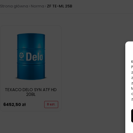
›
›
Strona główna
Norma
ZF TE-ML 25B
TEXACO DELO SYN ATF HD
208L
z
6452,50
zł
0 szt.