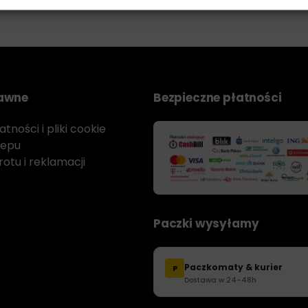
rawne
Bezpieczne płatności
tności i pliki cookie
lepu
otu i reklamacji
Paczki wysyłamy
Paczkomaty & kurier
P
Dostawa w 24–48h