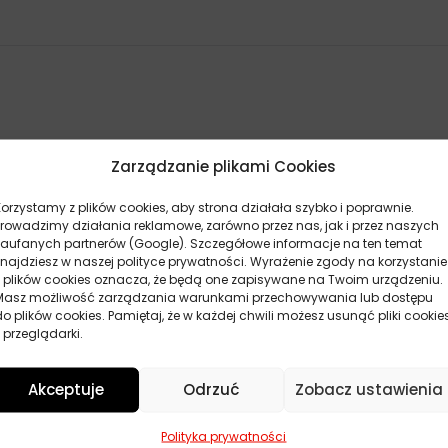
Zarządzanie plikami Cookies
Korzystamy z plików cookies, aby strona działała szybko i poprawnie.
Prowadzimy działania reklamowe, zarówno przez nas, jak i przez naszych
zaufanych partnerów (Google). Szczegółowe informacje na ten temat
znajdziesz w naszej polityce prywatności. Wyrażenie zgody na korzystanie
z plików cookies oznacza, że będą one zapisywane na Twoim urządzeniu.
Masz możliwość zarządzania warunkami przechowywania lub dostępu
do plików cookies. Pamiętaj, że w każdej chwili możesz usunąć pliki cookie
 przeglądarki.
Akceptuje
Odrzuć
Zobacz ustawienia
POKAŻ WIĘCEJ PRODUKTÓW
Polityka prywatności