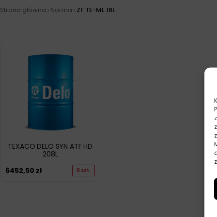
›
›
Strona główna
Norma
ZF TE-ML 16L
TEXACO DELO SYN ATF HD
208L
z
6452,50
zł
0 szt.