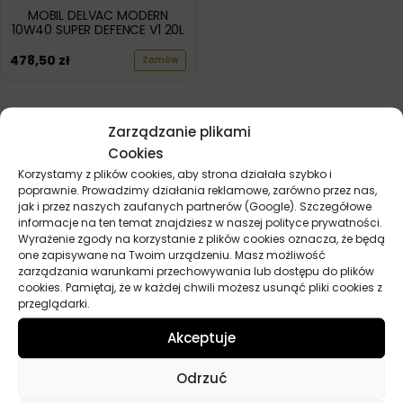
MOBIL DELVAC MODERN
10W40 SUPER DEFENCE V1 20L
478,50
zł
Zamów
POKAŻ WIĘCEJ PRODUKTÓW
Zarządzanie plikami
Cookies
Korzystamy z plików cookies, aby strona działała szybko i
poprawnie. Prowadzimy działania reklamowe, zarówno przez nas,
jak i przez naszych zaufanych partnerów (Google). Szczegółowe
informacje na ten temat znajdziesz w naszej polityce prywatności.
Wyrażenie zgody na korzystanie z plików cookies oznacza, że będą
one zapisywane na Twoim urządzeniu. Masz możliwość
Przydatne linki
zarządzania warunkami przechowywania lub dostępu do plików
cookies. Pamiętaj, że w każdej chwili możesz usunąć pliki cookies z
Oleje
przeglądarki.
Chemia
Akceptuje
Kosmetyki
Akcesoria
Odrzuć
Żarówki