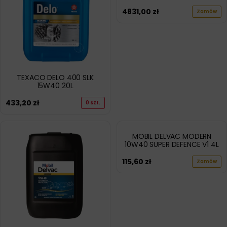
4831,00
zł
Zamów
TEXACO DELO 400 SLK
15W40 20L
433,20
zł
0 szt.
MOBIL DELVAC MODERN
10W40 SUPER DEFENCE V1 4L
115,60
zł
Zamów