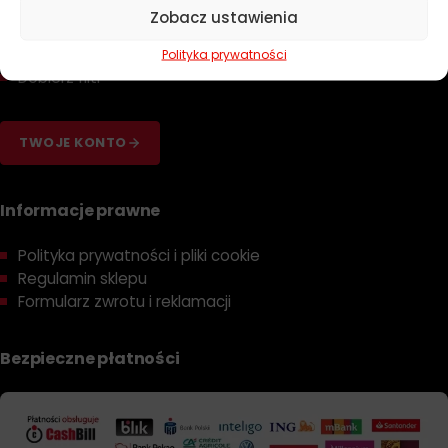
Zapachy
Zobacz ustawienia
Poradniki
Dobierz olej
Polityka prywatności
Dobierz filtr
TWOJE KONTO
Informacje prawne
Polityka prywatności i pliki cookie
Regulamin sklepu
Formularz zwrotu i reklamacji
Bezpieczne płatności