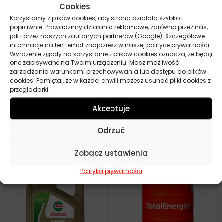
Cookies
Korzystamy z plików cookies, aby strona działała szybko i
poprawnie. Prowadzimy działania reklamowe, zarówno przez nas,
jak i przez naszych zaufanych partnerów (Google). Szczegółowe
informacje na ten temat znajdziesz w naszej polityce prywatności.
Wyrażenie zgody na korzystanie z plików cookies oznacza, że będą
one zapisywane na Twoim urządzeniu. Masz możliwość
zarządzania warunkami przechowywania lub dostępu do plików
cookies. Pamiętaj, że w każdej chwili możesz usunąć pliki cookies z
przeglądarki.
Akceptuje
ELF EVOLUTION FULL TECH
CASTROL EDGE 0W20 LL IV 1L
VSX 0W20 5L
Odrzuć
61,60
zł
Zamów
195,30
zł
Zamów
Zobacz ustawienia
Polityka prywatności