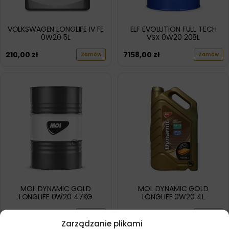
VOLKSWAGEN LONGLIFE IV FE
ELF EVOLUTION FULL TECH
0W20 5L
VSX 0W20 208L
210,00
zł
7158,00
zł
Zamów
Zamów
MOL DYNAMIC GOLD
MOL DYNAMIC GOLD
LONGLIFE 0W20 47KG
LONGLIFE 0W20 4L
2074,60
zł
176,00
zł
Zamów
Zamów
Zarządzanie plikami