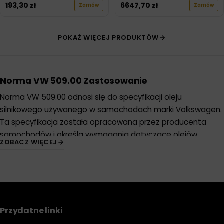
193,30
zł
6647,70
zł
Zamów
Zamów
POKAŻ WIĘCEJ PRODUKTÓW
Norma VW 509.00 Zastosowanie
Norma VW 509.00 odnosi się do specyfikacji oleju
silnikowego używanego w samochodach marki Volkswagen.
Ta specyfikacja została opracowana przez producenta
samochodów i określa wymagania dotyczące olejów
ZOBACZ WIĘCEJ
silnikowych, które są zalecane do stosowania w silnikach
Volkswagen. Norma ta jest ważna dla utrzymania
optymalnej wydajności i trwałości silnika oraz dla
zapewnienia, że samochód będzie działał zgodnie z
oczekiwaniami producenta.
Przydatne linki