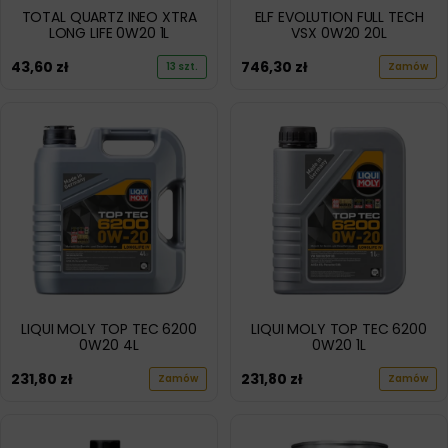
ELF EVOLUTION FULL TECH
TOTAL QUARTZ INEO XTRA
VSX 0W20 20L
LONG LIFE 0W20 1L
746,30
zł
43,60
zł
Zamów
13 szt.
LIQUI MOLY TOP TEC 6200
LIQUI MOLY TOP TEC 6200
0W20 4L
0W20 1L
231,80
zł
231,80
zł
Zamów
Zamów