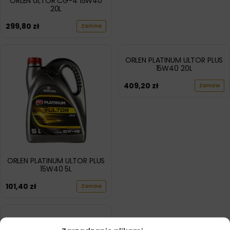
ORLEN ULTOR CG-4 15W40
20L
299,80
zł
Zamów
ORLEN PLATINUM ULTOR PLUS
15W40 20L
409,20
zł
Zamów
ORLEN PLATINUM ULTOR PLUS
15W40 5L
101,40
zł
Zamów