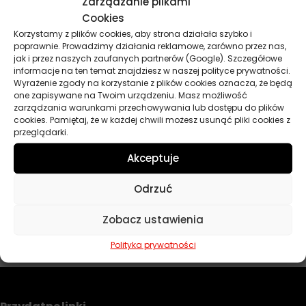
Zarządzanie plikami
Cookies
Korzystamy z plików cookies, aby strona działała szybko i
poprawnie. Prowadzimy działania reklamowe, zarówno przez nas,
jak i przez naszych zaufanych partnerów (Google). Szczegółowe
informacje na ten temat znajdziesz w naszej polityce prywatności.
Wyrażenie zgody na korzystanie z plików cookies oznacza, że będą
one zapisywane na Twoim urządzeniu. Masz możliwość
zarządzania warunkami przechowywania lub dostępu do plików
cookies. Pamiętaj, że w każdej chwili możesz usunąć pliki cookies z
ORLEN PLATINUM ULTOR CH-
4 15W40 5L
przeglądarki.
65,20
zł
Zamów
Akceptuje
Odrzuć
POKAŻ WIĘCEJ PRODUKTÓW
Zobacz ustawienia
Polityka prywatności