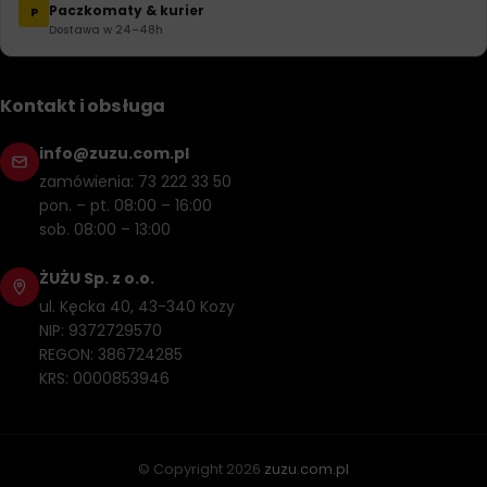
Paczkomaty & kurier
P
Dostawa w 24–48h
Kontakt i obsługa
info@zuzu.com.pl
zamówienia: 73 222 33 50
pon. – pt. 08:00 – 16:00
sob. 08:00 – 13:00
ŻUŻU Sp. z o.o.
ul. Kęcka 40, 43-340 Kozy
NIP: 9372729570
REGON: 386724285
KRS: 0000853946
© Copyright
2026
zuzu.com.pl