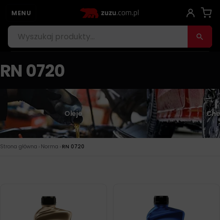
MENU
RN 0720
Oleje
Che
›
›
Strona główna
Norma
RN 0720