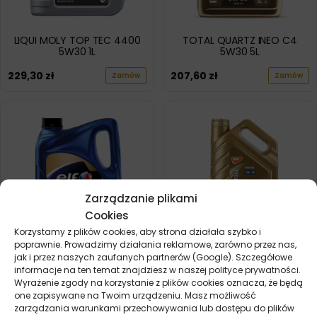
LIQUI MOLY TOP TEC 4400
TOTAL QUARTZ INEO C4
5W30 1L
5W30 5L
229,30
zł
207,60
zł
Zamów
Zamów
Zarządzanie plikami
Cookies
Korzystamy z plików cookies, aby strona działała szybko i
poprawnie. Prowadzimy działania reklamowe, zarówno przez nas,
jak i przez naszych zaufanych partnerów (Google). Szczegółowe
ELF EVOLUTION R-TECH FE
MOL DYNAMIC SYNT RN
informacje na ten temat znajdziesz w naszej polityce prywatności.
5W30 5L
5W30 4L
Wyrażenie zgody na korzystanie z plików cookies oznacza, że będą
one zapisywane na Twoim urządzeniu. Masz możliwość
209,80
zł
138,80
zł
Zamów
Zamów
zarządzania warunkami przechowywania lub dostępu do plików