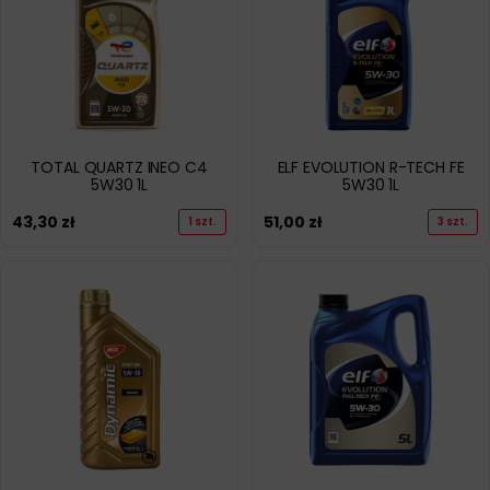
TOTAL QUARTZ INEO C4
ELF EVOLUTION R-TECH FE
5W30 1L
5W30 1L
43,30
zł
51,00
zł
1 szt.
3 szt.