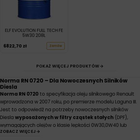
ELF EVOLUTION FULL TECH FE
5W30 208L
6822,70
zł
Zamów
POKAŻ WIĘCEJ PRODUKTÓW
Norma RN 0720 – Dla Nowoczesnych Silników
Diesla
Norma RN 0720
to specyfikacja oleju silnikowego Renault
wprowadzona w 2007 roku, po premierze modelu Laguna III.
Jest to odpowiedź na potrzeby nowoczesnych silników
Diesla
wyposażonych w filtry cząstek stałych
(DPF),
wymagających olejów o klasie lepkości 0W30,0W40 lub
ZOBACZ WIĘCEJ
5W30, 5W40. Norma jest zgodna z wymogami
ACEA C4