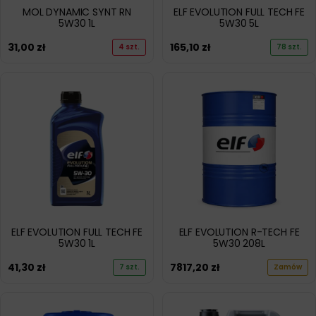
MOL DYNAMIC SYNT RN
ELF EVOLUTION FULL TECH FE
5W30 1L
5W30 5L
31,00
zł
165,10
zł
4 szt.
78 szt.
ELF EVOLUTION FULL TECH FE
ELF EVOLUTION R-TECH FE
5W30 1L
5W30 208L
41,30
zł
7817,20
zł
7 szt.
Zamów