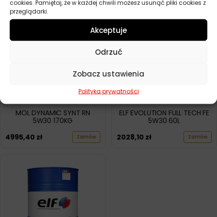
cookies. Pamiętaj, że w każdej chwili możesz usunąć pliki cookies z
przeglądarki.
Akceptuje
Odrzuć
Zobacz ustawienia
Polityka prywatności
MOL DYNAMIC SYNT RN
ELF EVOLUTION FULL TECH FE
5W30 170KG
5W30 60L
4995,40
zł
2028,10
zł
Zamów
Zamów