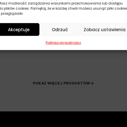
4L
Masz możliwość zarządzania warunkami przechowywania lub dostępu
do plików cookies. Pamiętaj, że w każdej chwili możesz usunąć pliki cookie
115,60
zł
Zamów
 przeglądarki.
Akceptuje
Odrzuć
Zobacz ustawienia
Polityka prywatności
POKAŻ WIĘCEJ PRODUKTÓW