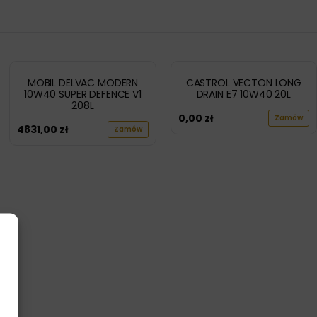
MOBIL DELVAC MODERN
CASTROL VECTON LONG
10W40 SUPER DEFENCE V1
DRAIN E7 10W40 20L
208L
0,00
zł
Zamów
4831,00
zł
Zamów