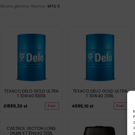
›
›
Strona główna
Norma
MTU 3
TEXACO DELO GOLD ULTRA
TEXACO DELO GOLD ULTRA
T 10W40 1000L
T 10W40 208L
21889,30
zł
4595,10
zł
0 szt.
0 szt.
CASTROL VECTON LONG
DRAIN E7 10W40 208L