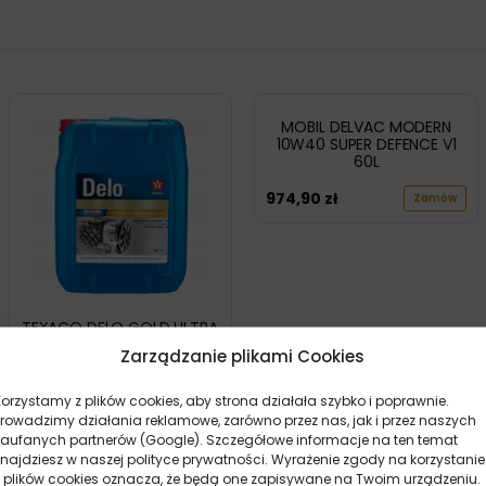
MOBIL DELVAC MODERN
10W40 SUPER DEFENCE V1
60L
974,90
zł
Zamów
TEXACO DELO GOLD ULTRA
T 10W40 20L
Zarządzanie plikami Cookies
493,30
zł
0 szt.
Korzystamy z plików cookies, aby strona działała szybko i poprawnie.
Prowadzimy działania reklamowe, zarówno przez nas, jak i przez naszych
zaufanych partnerów (Google). Szczegółowe informacje na ten temat
znajdziesz w naszej polityce prywatności. Wyrażenie zgody na korzystanie
MOBIL DELVAC MODERN
10W40 SUPER DEFENCE V1
z plików cookies oznacza, że będą one zapisywane na Twoim urządzeniu.