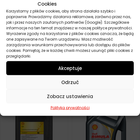
Cookies
Korzystamy z plików cookies, aby strona działała szybko i
poprawnie. Prowadzimy działania reklamowe, zarówno przez nas,
jak i przez naszych zaufanych partnerów (Google). Szczegółowe
informacje na ten temat znajdziesz w naszej polityce prywatności.
Wyrażenie zgody na korzystanie z plików cookies oznacza, że będą
one zapisywane na Twoim urządzeniu. Masz możliwość
zarządzania warunkami przechowywania lub dostępu do plików
cookies. Pamiętaj, że w każdej chwili możesz usunąć pliki cookies z
przeglądarki.
Akceptuje
FUCHS TITAN CARGO MAXX II
SHELL RIMULA R6 M 10W40
10W40 20L
1000L
Odrzuć
485,50
zł
0,00
zł
Zamów
Zamów
Zobacz ustawienia
Polityka prywatności