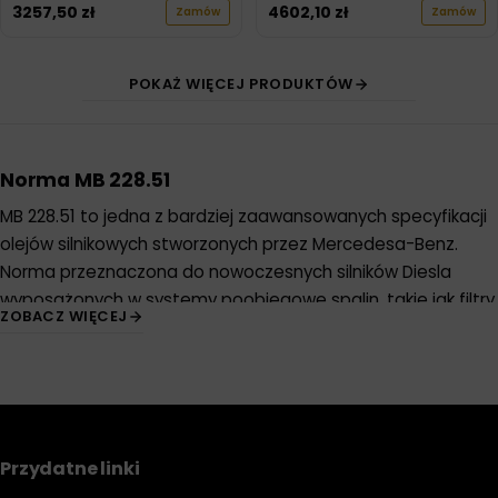
3257,50
zł
4602,10
zł
Zamów
Zamów
POKAŻ WIĘCEJ PRODUKTÓW
Norma MB 228.51
MB 228.51 to jedna z bardziej zaawansowanych specyfikacji
olejów silnikowych stworzonych przez Mercedesa-Benz.
Norma przeznaczona do nowoczesnych silników Diesla
wyposażonych w systemy poobiegowe spalin, takie jak filtry
ZOBACZ WIĘCEJ
cząstek stałych (DPF). Wprowadzenie normy stanowi
odpowiedź Mercedesa na rosnące wymagania dotyczące
emisji spalin i ochrony środowiska.
W porównaniu z wcześniejszymi normami, takimi jak MB
228.3, specyfikacja MB 228.51 skupia się bardziej na
Przydatne linki
zredukowaniu emisji szkodliwych składników spalin i