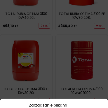
TOTAL RUBIA OPTIMA 3100
TOTAL RUBIA OPTIMA 3100 FE
10W40 20L
10W30 208L
498,10
zł
4355,40
zł
0 szt.
0 szt.
TOTAL RUBIA OPTIMA 3100 FE
TOTAL RUBIA OPTIMA 3100
10W30 20L
10W40 1000L
497,90
zł
18076,00
zł
0 szt.
0 szt.
Zarządzanie plikami