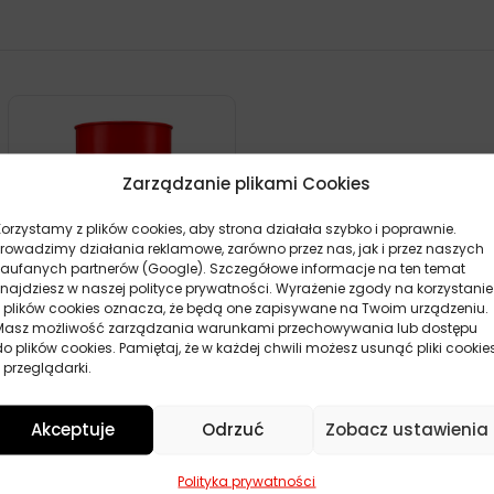
Zarządzanie plikami Cookies
Korzystamy z plików cookies, aby strona działała szybko i poprawnie.
Prowadzimy działania reklamowe, zarówno przez nas, jak i przez naszych
zaufanych partnerów (Google). Szczegółowe informacje na ten temat
znajdziesz w naszej polityce prywatności. Wyrażenie zgody na korzystanie
z plików cookies oznacza, że będą one zapisywane na Twoim urządzeniu.
Masz możliwość zarządzania warunkami przechowywania lub dostępu
SHELL SPIRAX S4 ATF HDX
do plików cookies. Pamiętaj, że w każdej chwili możesz usunąć pliki cookie
209L
 przeglądarki.
0,00
zł
Zamów
Akceptuje
Odrzuć
Zobacz ustawienia
POKAŻ WIĘCEJ PRODUKTÓW
Polityka prywatności