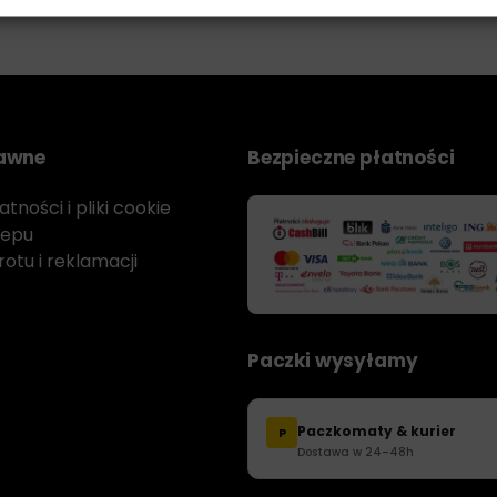
rawne
Bezpieczne płatności
tności i pliki cookie
lepu
otu i reklamacji
Paczki wysyłamy
Paczkomaty & kurier
P
Dostawa w 24–48h