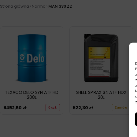
›
›
Strona główna
Norma
MAN 339 Z2
TEXACO DELO SYN ATF HD
SHELL SPIRAX S4 ATF HDX
208L
20L
z
6452,50
zł
622,30
zł
0 szt.
Zamów