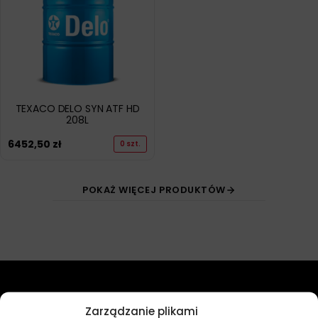
TEXACO DELO SYN ATF HD
208L
6452,50
zł
0 szt.
POKAŻ WIĘCEJ PRODUKTÓW
Przydatne linki
Zarządzanie plikami