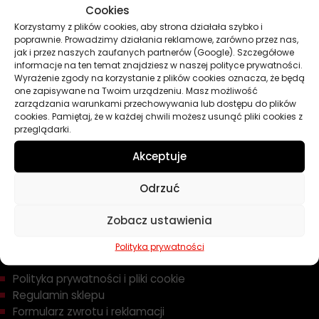
Cookies
Oleje
Korzystamy z plików cookies, aby strona działała szybko i
Chemia
poprawnie. Prowadzimy działania reklamowe, zarówno przez nas,
Kosmetyki
jak i przez naszych zaufanych partnerów (Google). Szczegółowe
Akcesoria
informacje na ten temat znajdziesz w naszej polityce prywatności.
Wyrażenie zgody na korzystanie z plików cookies oznacza, że będą
Żarówki
one zapisywane na Twoim urządzeniu. Masz możliwość
Zapachy
zarządzania warunkami przechowywania lub dostępu do plików
cookies. Pamiętaj, że w każdej chwili możesz usunąć pliki cookies z
Poradniki
przeglądarki.
Dobierz olej
Dobierz filtr
Akceptuje
Odrzuć
TWOJE KONTO
Zobacz ustawienia
Informacje prawne
Polityka prywatności
Polityka prywatności i pliki cookie
Regulamin sklepu
Formularz zwrotu i reklamacji