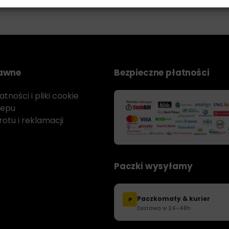
rawne
Bezpieczne płatności
tności i pliki cookie
lepu
otu i reklamacji
Paczki wysyłamy
Paczkomaty & kurier
P
Dostawa w 24–48h