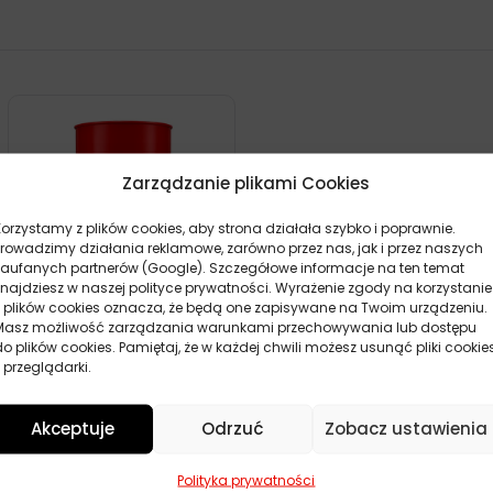
Zarządzanie plikami Cookies
Korzystamy z plików cookies, aby strona działała szybko i poprawnie.
Prowadzimy działania reklamowe, zarówno przez nas, jak i przez naszych
zaufanych partnerów (Google). Szczegółowe informacje na ten temat
znajdziesz w naszej polityce prywatności. Wyrażenie zgody na korzystanie
z plików cookies oznacza, że będą one zapisywane na Twoim urządzeniu.
Masz możliwość zarządzania warunkami przechowywania lub dostępu
SHELL SPIRAX S4 ATF HDX
do plików cookies. Pamiętaj, że w każdej chwili możesz usunąć pliki cookie
209L
 przeglądarki.
0,00
zł
Zamów
Akceptuje
Odrzuć
Zobacz ustawienia
POKAŻ WIĘCEJ PRODUKTÓW
Polityka prywatności