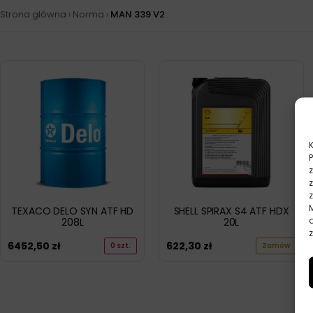
›
›
Strona główna
Norma
MAN 339 V2
TEXACO DELO SYN ATF HD
SHELL SPIRAX S4 ATF HDX
208L
20L
z
6452,50
zł
622,30
zł
0 szt.
Zamów