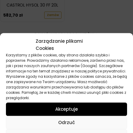
CASTROL HYSOL 30 FF 20L
582,70
zł
Zamów
POKAŻ WIĘCEJ PRODUKTÓW
Zarządzanie plikami
Cookies
Korzystamy z plików cookies, aby strona działała szybko i
poprawnie. Prowadzimy działania reklamowe, zarówno przez nas,
jak i przez naszych zaufanych partnerów (Google). Szczegółowe
informacje na ten temat znajdziesz w naszej polityce prywatności.
Wyrażenie zgody na korzystanie z plików cookies oznacza, że będą
Przydatne linki
one zapisywane na Twoim urządzeniu. Masz możliwość
zarządzania warunkami przechowywania lub dostępu do plików
cookies. Pamiętaj, że w każdej chwili możesz usunąć pliki cookies z
Oleje
przeglądarki.
Chemia
Kosmetyki
Akceptuje
Akcesoria
Żarówki
Odrzuć
Zapachy