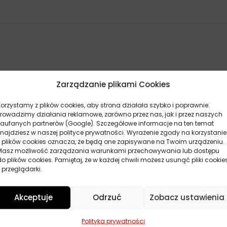
Zarządzanie plikami Cookies
Korzystamy z plików cookies, aby strona działała szybko i poprawnie.
Prowadzimy działania reklamowe, zarówno przez nas, jak i przez naszych
zaufanych partnerów (Google). Szczegółowe informacje na ten temat
znajdziesz w naszej polityce prywatności. Wyrażenie zgody na korzystanie
z plików cookies oznacza, że będą one zapisywane na Twoim urządzeniu.
Masz możliwość zarządzania warunkami przechowywania lub dostępu
do plików cookies. Pamiętaj, że w każdej chwili możesz usunąć pliki cookie
 przeglądarki.
Akceptuje
Odrzuć
Zobacz ustawienia
POKAŻ WIĘCEJ PRODUKTÓW
Polityka prywatności