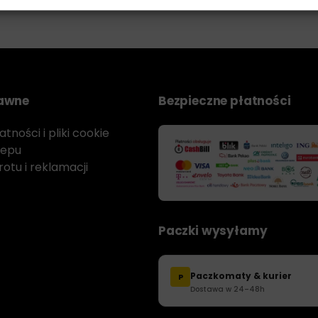
rawne
Bezpieczne płatności
tności i pliki cookie
lepu
otu i reklamacji
Paczki wysyłamy
Paczkomaty & kurier
P
Dostawa w 24–48h