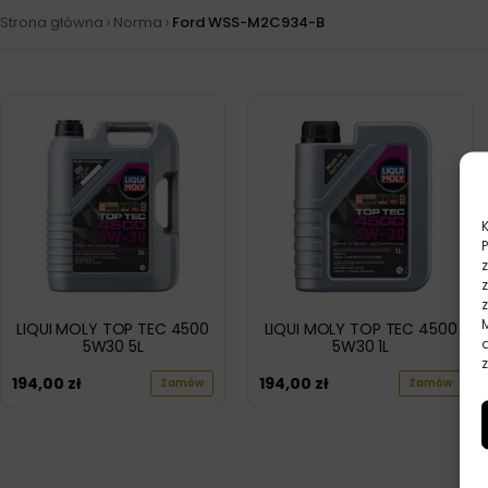
›
›
Strona główna
Norma
Ford WSS-M2C934-B
LIQUI MOLY TOP TEC 4500
LIQUI MOLY TOP TEC 4500
5W30 5L
5W30 1L
z
194,00
zł
194,00
zł
Zamów
Zamów