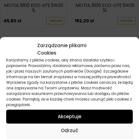
MOTUL 8100 ECO-LITE 5W20
MOTUL 8100 ECO-LITE 5W20
1L
5L
45,80
zł
192,20
zł
Zamów
Zamów
POKAŻ WIĘCEJ PRODUKTÓW
Zarządzanie plikami
Cookies
Korzystamy z plików cookies, aby strona działała szybko i
poprawnie. Prowadzimy działania reklamowe, zarówno przez nas,
jak i przez naszych zaufanych partnerów (Google). Szczegółowe
informacje na ten temat znajdziesz w naszej polityce prywatności.
Wyrażenie zgody na korzystanie z plików cookies oznacza, że będą
one zapisywane na Twoim urządzeniu. Masz możliwość
Przydatne linki
zarządzania warunkami przechowywania lub dostępu do plików
cookies. Pamiętaj, że w każdej chwili możesz usunąć pliki cookies z
Oleje
przeglądarki.
Chemia
Akceptuje
Kosmetyki
Akcesoria
Odrzuć
Żarówki