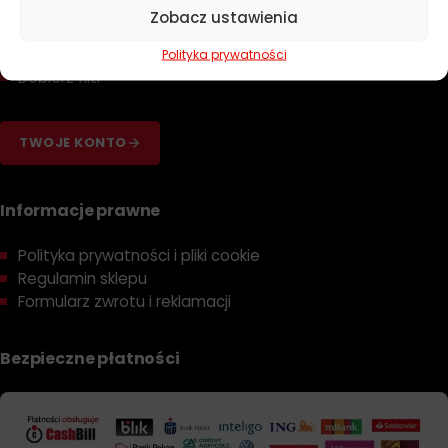
Zapachy
Zobacz ustawienia
Poradniki
Dobierz olej
Polityka prywatności
Dobierz filtr
TWOJE KONTO
Informacje prawne
Polityka prywatności i pliki cookie
Regulamin sklepu
Formularz zwrotu i reklamacji
Bezpieczne płatności