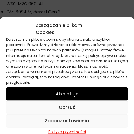
WSS-M2C 960-A1
GM: 6094 M, dexos1 Gen 3
Honda, Hyundai, Kia, Mazda, Mitsubishi Dia Queen, Nissan,
Zarządzanie plikami
Toyota
Cookies
Dane techniczne:
Korzystamy z plików cookies, aby strona działała szybko i
poprawnie. Prowadzimy działania reklamowe, zarówno przez nas,
Gęstość w temperaturze 15°C: 0,850 g/cm³
jak i przez naszych zaufanych partnerów (Google). Szczegółowe
informacje na ten temat znajdziesz w naszej polityce prywatności.
Lepkość kinematyczna w temperaturze 40°C: 45 mm²/s
Wyrażenie zgody na korzystanie z plików cookies oznacza, że będą
Lepkość kinematyczna w temperaturze 100°C: 8,2 mm²/s
one zapisywane na Twoim urządzeniu. Masz możliwość
zarządzania warunkami przechowywania lub dostępu do plików
Wskaźnik lepkości: 158
cookies. Pamiętaj, że w każdej chwili możesz usunąć pliki cookies z
HTHS w 150°C: ≥2,6 mPas
przeglądarki.
Temperatura krzepnięcia: -42°C
Akceptuje
Temperatura zapłonu: 224°C
Strata na skutek parowania (Noack): 10,4%
Odrzuć
Całkowita liczba zasadowa: 9,1 mg KOH/g
Zobacz ustawienia
Popiół siarczanowy: 0,9 g/100g
Polityka prywatności