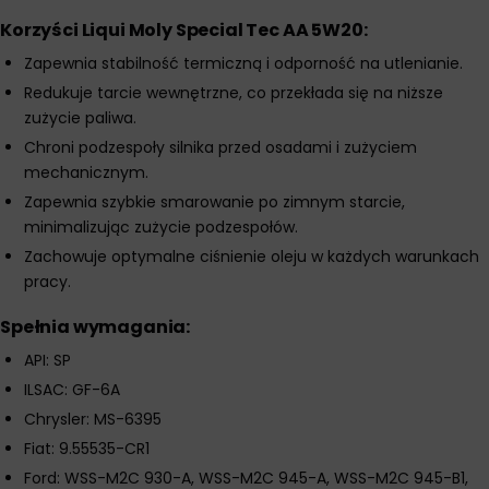
Korzyści Liqui Moly Special Tec AA 5W20:
Zapewnia stabilność termiczną i odporność na utlenianie.
Redukuje tarcie wewnętrzne, co przekłada się na niższe
zużycie paliwa.
Chroni podzespoły silnika przed osadami i zużyciem
mechanicznym.
Zapewnia szybkie smarowanie po zimnym starcie,
minimalizując zużycie podzespołów.
Zachowuje optymalne ciśnienie oleju w każdych warunkach
pracy.
Spełnia wymagania:
API: SP
ILSAC: GF-6A
Chrysler: MS-6395
Fiat: 9.55535-CR1
Ford: WSS-M2C 930-A, WSS-M2C 945-A, WSS-M2C 945-B1,