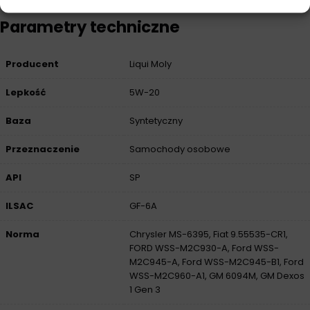
Parametry techniczne
Producent
Liqui Moly
Lepkość
5W-20
Baza
Syntetyczny
Przeznaczenie
Samochody osobowe
API
SP
ILSAC
GF-6A
Norma
Chrysler MS-6395, Fiat 9.55535-CR1,
FORD WSS-M2C930-A, Ford WSS-
M2C945-A, Ford WSS-M2C945-B1, Ford
WSS-M2C960-A1, GM 6094M, GM Dexos
1 Gen 3