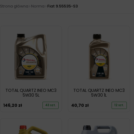
›
›
Strona główna
Norma
Fiat 9.55535-S3
TOTAL QUARTZ INEO MC3
TOTAL QUARTZ INEO MC3
5W30 5L
5W30 1L
146,20
zł
40,70
zł
43 szt.
12 szt.