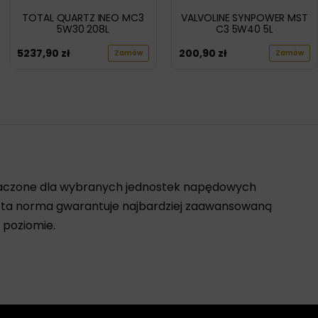
TOTAL QUARTZ INEO MC3
VALVOLINE SYNPOWER MST
5W30 208L
C3 5W40 5L
5237,90
zł
200,90
zł
Zamów
Zamów
eznaczone dla wybranych jednostek napędowych
, ta norma gwarantuje najbardziej zaawansowaną
 poziomie.
 niszczącymi, takimi jak zużycie, korozja czy