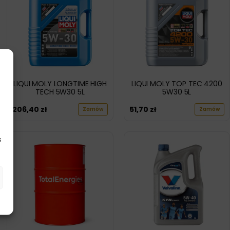
LIQUI MOLY LONGTIME HIGH
LIQUI MOLY TOP TEC 4200
TECH 5W30 5L
5W30 5L
206,40
zł
51,70
zł
Zamów
Zamów
s