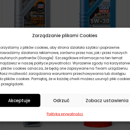
Zarządzanie plikami Cookies
LIQUI MOLY TOP TEC 4200
LIQUI MOLY LONGTIME HIGH
Korzystamy z plików cookies, aby strona działała szybko i poprawnie.
5W30 1L
TECH 5W30 1L
Prowadzimy działania reklamowe, zarówno przez nas, jak i przez naszych
zaufanych partnerów (Google). Szczegółowe informacje na ten temat
51,70
zł
54,70
zł
Zamów
Zamów
znajdziesz w naszej polityce prywatności. Wyrażenie zgody na korzystanie
z plików cookies oznacza, że będą one zapisywane na Twoim urządzeniu.
Masz możliwość zarządzania warunkami przechowywania lub dostępu
do plików cookies. Pamiętaj, że w każdej chwili możesz usunąć pliki cookie
 przeglądarki.
Akceptuje
Odrzuć
Zobacz ustawienia
Polityka prywatności