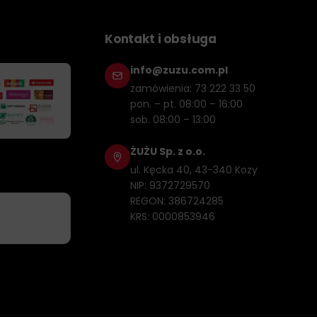
nie w różnorodnych scenariuszach użytkowania.
redni wpływ na wydłużenie okresów pomiędzy
Kontakt i obsługa
info@zuzu.com.pl
orzeniu się zanieczyszczeń oraz osadów wewnątrz silnika,
zamówienia: 73 222 33 50
pon. – pt. 08:00 – 16:00
iami w dziedzinie technologii silnikowej, w tym z
sob. 08:00 – 13:00
ŻUŻU Sp. z o.o.
zymuje najlepszą możliwą ochronę i jest w pełni
ul. Kęcka 40, 43-340 Kozy
ję, że ich pojazdy są utrzymane w nienagannej kondycji,
NIP: 9372729570
REGON: 386724285
KRS: 0000853946