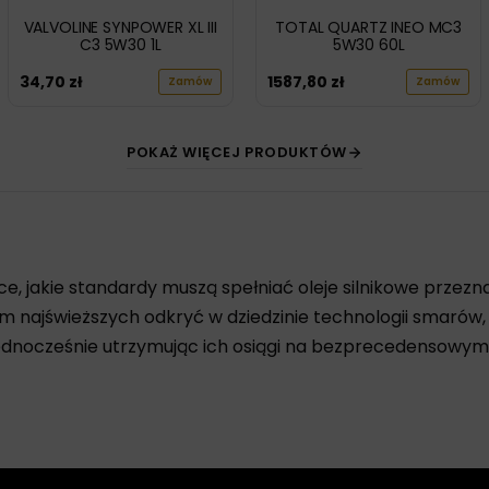
VALVOLINE SYNPOWER XL III
TOTAL QUARTZ INEO MC3
C3 5W30 1L
5W30 60L
34,70
zł
1587,80
zł
Zamów
Zamów
POKAŻ WIĘCEJ PRODUKTÓW
ące, jakie standardy muszą spełniać oleje silnikowe prz
 najświeższych odkryć w dziedzinie technologii smarów
ednocześnie utrzymując ich osiągi na bezprecedensowym
9.55535-S3 oferują niezrównaną ochronę przed czynnikami