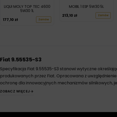
LIQUI MOLY TOP TEC 4600
MOBIL 1 ESP 5W30 5L
5W30 1L
213,10
zł
Zamów
177,10
zł
Zamów
Fiat 9.55535-S3
Specyfikacja Fiat 9.55535-S3 stanowi wytyczne określaj
produkowanych przez Fiat. Opracowana z uwzględnieniem
ochronę dla innowacyjnych mechanizmów silnikowych, j
ZOBACZ WIĘCEJ
Norma Fiat 9.55535-S3:
Doskonała ochrona silnika:
Oleje zgodne z normą 