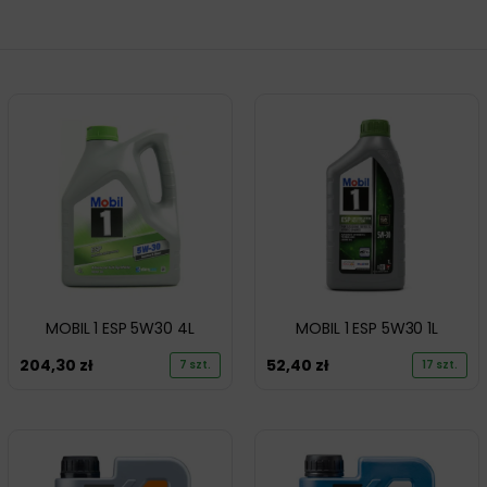
MOBIL 1 ESP 5W30 4L
MOBIL 1 ESP 5W30 1L
204,30
zł
52,40
zł
7 szt.
17 szt.