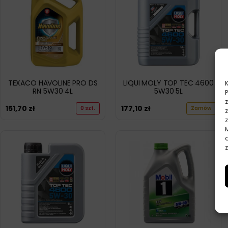
TEXACO HAVOLINE PRO DS
LIQUI MOLY TOP TEC 4600
RN 5W30 4L
5W30 5L
151,70
zł
177,10
zł
0 szt.
Zamów
z