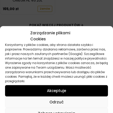
OMEGA HL 46 20L
165,00
zł
Zamów
POKAŻ WIĘCEJ PRODUKTÓW
Zarządzanie plikami
Cookies
Korzystamy z plików cookies, aby strona działała szybko i
poprawnie. Prowadzimy działania reklamowe, zarówno przez nas,
jak i przez naszych zaufanych partnerów (Google). Szczegółowe
informacje na ten temat znajdziesz w naszej polityce prywatności.
Wyrażenie zgody na korzystanie z plików cookies oznacza, że będą
Przydatne linki
one zapisywane na Twoim urządzeniu. Masz możliwość
zarządzania warunkami przechowywania lub dostępu do plików
Oleje
cookies. Pamiętaj, że w każdej chwili możesz usunąć pliki cookies z
przeglądarki.
Chemia
Kosmetyki
Akceptuje
Akcesoria
Żarówki
Odrzuć
Zapachy
Poradniki