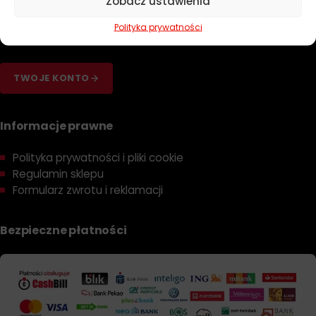
Zobacz ustawienia
Dobierz olej
Polityka prywatności
Dobierz filtr
TWOJE KONTO
Informacje prawne
Polityka prywatności i pliki cookie
Regulamin sklepu
Formularz zwrotu i reklamacji
Bezpieczne płatności