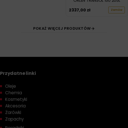
ORLEN TRANSOL 150 205L
2337,00
zł
Zamów
POKAŻ WIĘCEJ PRODUKTÓW
Przydatne linki
Oleje
Chemia
Kosmetyki
Akcesoria
Żarówki
Zapachy
Poradniki