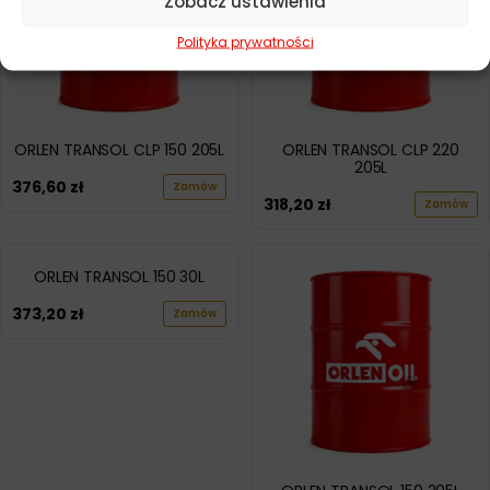
Zobacz ustawienia
Polityka prywatności
ORLEN TRANSOL CLP 150 205L
ORLEN TRANSOL CLP 220
205L
376,60
zł
Zamów
318,20
zł
Zamów
ORLEN TRANSOL 150 30L
373,20
zł
Zamów