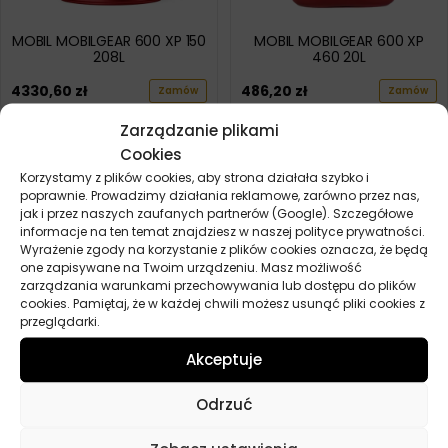
MOBIL MOBILGEAR 600 XP 150
MOBIL MOBILGEAR 600 XP
208L
460 20L
4330,60
zł
486,20
zł
Zamów
Zamów
Zarządzanie plikami
Cookies
MOBIL MOBILGEAR 600 XP 100
MOBIL MOBILGEAR 600 XP 150
20L
20L
Korzystamy z plików cookies, aby strona działała szybko i
poprawnie. Prowadzimy działania reklamowe, zarówno przez nas,
329,70
zł
428,10
zł
Zamów
Zamów
jak i przez naszych zaufanych partnerów (Google). Szczegółowe
informacje na ten temat znajdziesz w naszej polityce prywatności.
Wyrażenie zgody na korzystanie z plików cookies oznacza, że będą
one zapisywane na Twoim urządzeniu. Masz możliwość
MOBIL MOBILGEAR 600 XP
MOBIL GEAR SHC XMP 460
zarządzania warunkami przechowywania lub dostępu do plików
220 20L
208L
cookies. Pamiętaj, że w każdej chwili możesz usunąć pliki cookies z
przeglądarki.
473,10
zł
13181,90
zł
Zamów
Zamów
Akceptuje
Odrzuć