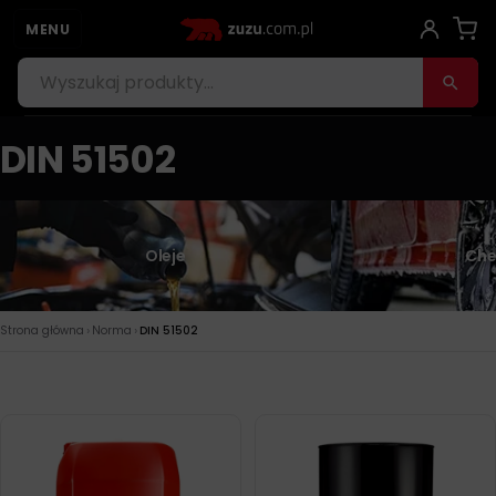
MENU
DIN 51502
Oleje
Che
›
›
Strona główna
Norma
DIN 51502