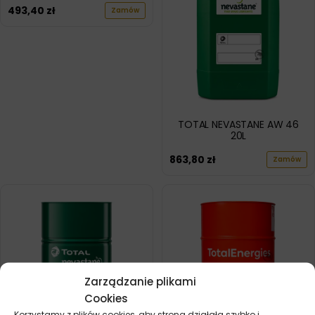
493,40
zł
Zamów
TOTAL NEVASTANE AW 46
20L
863,80
zł
Zamów
Zarządzanie plikami
Cookies
Korzystamy z plików cookies, aby strona działała szybko i