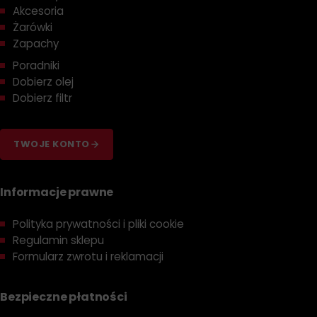
Akcesoria
oznaczeniom, użytkownicy mogą łatwo wybrać odpowiedni
Żarówki
smar do konkretnego zastosowania, minimalizując ryzyko
Zapachy
błędów w obsłudze maszyn. Specyfikacja ta jest niezwykle
Poradniki
wartościowa w utrzymaniu ruchu, automatyce, oraz innych
Dobierz olej
dziedzinach przemysłu ciężkiego, gdzie właściwy wybór
Dobierz filtr
smaru ma bezpośredni wpływ na trwałość i niezawodność
sprzętu.
TWOJE KONTO
Informacje prawne
Polityka prywatności i pliki cookie
Regulamin sklepu
Formularz zwrotu i reklamacji
Bezpieczne płatności