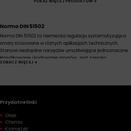
POKAŻ WIĘCEJ PRODUKTÓW
Norma DIN 51502
Norma DIN 51502 to niemiecka regulacja systematyzująca
smary stosowane w różnych aplikacjach technicznych.
Stanowi niezbędne narzędzie umożliwiające jednoznaczne
klasyfikowanie i kodowanie smarów. Jest szeroko
ZOBACZ WIĘCEJ
wykorzystywana w przemyśle, gdzie precyzyjne określenie
rodzaju smaru jest kluczowe dla zapewnienia optymalnej
efektywności urządzeń.
Specyfikacja DIN 51502
Przydatne linki
Specyfikacja DIN 51502 prezentuje system kodowania, który
uwzględnia różne aspekty smarów, takie jak ich baza (np.
Oleje
olej mineralny, syntetyczny), konsystencja i zakres
Chemia
Kosmetyki
temperaturowy pracy. Dzięki jasnym i zrozumiałym