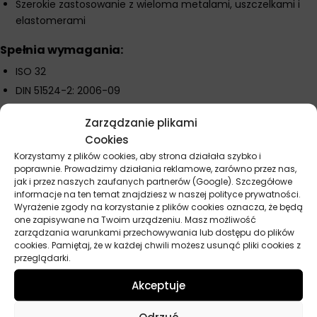
Szerokie zastosowanie z wieloma metalami, uszczelkami i
elastomerami
Spełnia wymagania:
ISO 32
DIN 51524-2: 2006-09
DIN 51524-3: 2006-09
Zarządzanie plikami
ISO 11158 L-HV
Cookies
JCMAS HK VG32W (JCMAS P 041:2004)
Korzystamy z plików cookies, aby strona działała szybko i
Bosch-Rexroth RE 90220-01
poprawnie. Prowadzimy działania reklamowe, zarówno przez nas,
jak i przez naszych zaufanych partnerów (Google). Szczegółowe
Denison HF-0
informacje na ten temat znajdziesz w naszej polityce prywatności.
Eaton Vickers 694 I-286-S, M-2950-S or M-2952-S
Wyrażenie zgody na korzystanie z plików cookies oznacza, że będą
one zapisywane na Twoim urządzeniu. Masz możliwość
zarządzania warunkami przechowywania lub dostępu do plików
cookies. Pamiętaj, że w każdej chwili możesz usunąć pliki cookies z
przeglądarki.
Parametry techniczne
Akceptuje
Producent
Mobil
Odrzuć