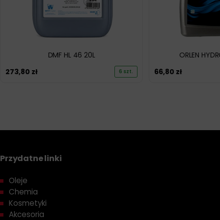
DMF HL 46 20L
ORLEN HYDRO
273,80
zł
66,80
zł
6 szt.
Przydatne linki
Oleje
Chemia
Kosmetyki
Akcesoria