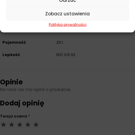
Baza
Mineralny
Zobacz ustawienia
Norma
Denison HF-0, DIN 51501, DIN 51502,
Eaton Vickers I-286-S, Eaton Vickers
Polityka prywatności
M-2950-S, Eaton Vickers M-2952-S
Pojemność
20 l
Lepkość
ISO VG 32
Opinie
Na razie nie ma opinii o produkcie.
Dodaj opinię
Twoja ocena
*