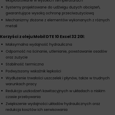
eksploatowane w wysokich temperaturach
Systemy projektowane do udźwigu dużych obciążeń,
gwarantujące wysoką ochronę przeciwzużyciową
Mechanizmy złożone z elementów wykonanych z różnych
metali
Korzyści z oleju Mobil DTE 10 Excel 32 20l
:
Maksymalna wydajność hydrauliczna
Odporność na ścinanie, utlenianie, powstawanie osadów
oraz zużycie
Stabilność termiczna
Podwyższony wskaźnik lepkości
Wydłużenie trwałości uszczelek i płynów, także w trudnych
warunkach pracy
Redukcja uszkodzeń kawitacyjnych w układach o niskim
czasie przebywania
Zwiększenie wydajności układów hydraulicznych oraz
redukcja kosztów ich serwisowania