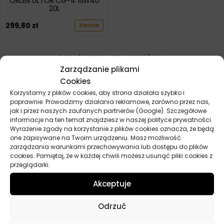
ORLEN ULTOR CG-4 15W40
20L
299,80
zł
Zamów
POKAŻ WIĘCEJ PRODUKTÓW
Zarządzanie plikami
Cookies
Korzystamy z plików cookies, aby strona działała szybko i
poprawnie. Prowadzimy działania reklamowe, zarówno przez nas,
jak i przez naszych zaufanych partnerów (Google). Szczegółowe
informacje na ten temat znajdziesz w naszej polityce prywatności.
Wyrażenie zgody na korzystanie z plików cookies oznacza, że będą
Przydatne linki
one zapisywane na Twoim urządzeniu. Masz możliwość
zarządzania warunkami przechowywania lub dostępu do plików
cookies. Pamiętaj, że w każdej chwili możesz usunąć pliki cookies z
Oleje
przeglądarki.
Chemia
Kosmetyki
Akceptuje
Akcesoria
Żarówki
Odrzuć
Zapachy