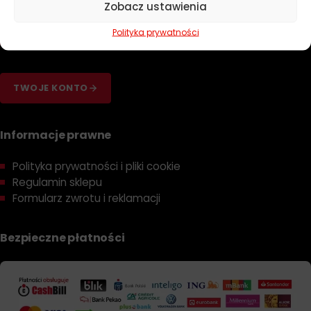
Zobacz ustawienia
Poradniki
Dobierz olej
Polityka prywatności
Dobierz filtr
TWOJE KONTO
Informacje prawne
Polityka prywatności i pliki cookie
Regulamin sklepu
Formularz zwrotu i reklamacji
Bezpieczne płatności