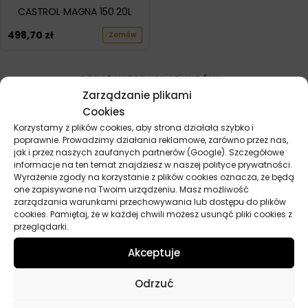
CASTROL MAGNA 150 20L
498,70
zł
Zamów
POKAŻ WIĘCEJ PRODUKTÓW
Zarządzanie plikami
Cookies
Korzystamy z plików cookies, aby strona działała szybko i
poprawnie. Prowadzimy działania reklamowe, zarówno przez nas,
jak i przez naszych zaufanych partnerów (Google). Szczegółowe
informacje na ten temat znajdziesz w naszej polityce prywatności.
Wyrażenie zgody na korzystanie z plików cookies oznacza, że będą
Przydatne linki
one zapisywane na Twoim urządzeniu. Masz możliwość
zarządzania warunkami przechowywania lub dostępu do plików
cookies. Pamiętaj, że w każdej chwili możesz usunąć pliki cookies z
Oleje
przeglądarki.
Chemia
Kosmetyki
Akceptuje
Akcesoria
Żarówki
Odrzuć
Zapachy