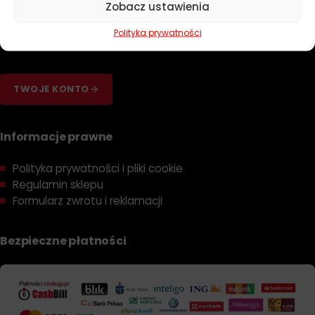
Zobacz ustawienia
Poradniki
Dobierz olej
Polityka prywatności
Dobierz filtr
TWOJE KONTO
Informacje prawne
Polityka prywatności i pliki cookie
Regulamin sklepu
Formularz zwrotu i reklamacji
Bezpieczne płatności