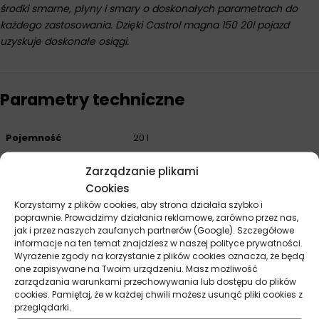
środki smarne, płyny i smary o doskonałych parametrach do
każdego zastosowania. Dzięki Castrol magna 150 20l pojazd
uzyskuje doskonałe osiągi.
Parametry techniczne
Pojemność
20 l
Producent
Castrol
Zarządzanie plikami
Cookies
Norma
Cincinnati Milacron P-47, DIN 51502
Korzystamy z plików cookies, aby strona działała szybko i
CGLP, DIN 51524 2, ISO 13357-1, ISO
poprawnie. Prowadzimy działania reklamowe, zarówno przez nas,
13357-2
jak i przez naszych zaufanych partnerów (Google). Szczegółowe
informacje na ten temat znajdziesz w naszej polityce prywatności.
Wyrażenie zgody na korzystanie z plików cookies oznacza, że będą
one zapisywane na Twoim urządzeniu. Masz możliwość
zarządzania warunkami przechowywania lub dostępu do plików
Opinie
cookies. Pamiętaj, że w każdej chwili możesz usunąć pliki cookies z
Na razie nie ma opinii o produkcie.
przeglądarki.