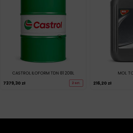
CASTROL ILOFORM TDN 81 208L
MOL TC
7379,30
zł
216,20
zł
2 szt.