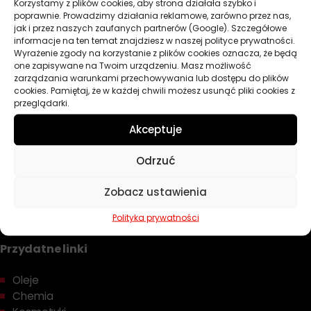
Korzystamy z plików cookies, aby strona działała szybko i
POKAŻ WIĘCEJ PRODUKTÓW
poprawnie. Prowadzimy działania reklamowe, zarówno przez nas,
jak i przez naszych zaufanych partnerów (Google). Szczegółowe
informacje na ten temat znajdziesz w naszej polityce prywatności.
Wyrażenie zgody na korzystanie z plików cookies oznacza, że będą
one zapisywane na Twoim urządzeniu. Masz możliwość
Norma Case New Holland MAT 3526
zarządzania warunkami przechowywania lub dostępu do plików
Norma Case New Holland MAT 3526 stanowi jedną z
cookies. Pamiętaj, że w każdej chwili możesz usunąć pliki cookies z
przeglądarki.
najbardziej zaawansowanych specyfikacji technicznych
opracowanych przez koncern CNH Industrial dla olejów
Akceptuje
wielofunkcyjnych typu UTTO (Universal Tractor Transmission
ZOBACZ WIĘCEJ
Odrzuć
Oil). MAT 3526 powstała jako odpowiedź na wzrastające
wymagania stawiane nowoczesnym maszynom rolniczym i
Zobacz ustawienia
budowlanym marek Case, New Holland, Case IH oraz Steyr
wyposażonym w najbardziej zaawansowane systemy
Polityka prywatności
przekładniowe i hydrauliczne.
Przydatne linki
W porównaniu z wcześniejszymi normami
MAT 3505
i
MAT
3525
, specyfikacja MAT 3526 wprowadza
jeszcze bardziej
Oleje
rygorystyczne wymogi w zakresie ochrony przed
Chemia
zużyciem oraz stabilności termicznej i oksydacyjnej
.