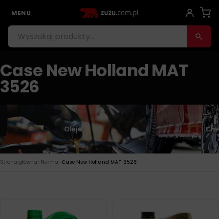
MENU
Case New Holland MAT
3526
Oleje
Che
›
›
Strona główna
Norma
Case New Holland MAT 3526