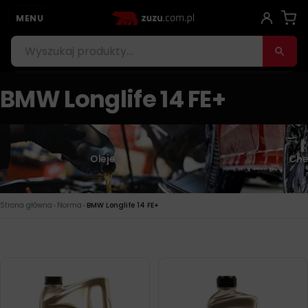
MENU
BMW Longlife 14 FE+
Oleje
Che
›
›
Strona główna
Norma
BMW Longlife 14 FE+