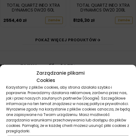
TOTAL QUARTZ INEO XTRA
TOTAL QUARTZ INEO XTRA
DYNAMICS 0W20 60L
DYNAMICS 0W20 208L
2554,40
zł
8126,30
zł
Zamów
Zamów
POKAŻ WIĘCEJ PRODUKTÓW
Norma BMW Longlife-14 FE+
Zarządzanie plikami
Norma BMW Longlife-14 FE+ została opracowana przez
Cookies
koncern BMW AG jako część zaawansowanego systemu
Korzystamy z plików cookies, aby strona działała szybko i
specyfikacji dla środków smarnych dedykowanych
poprawnie. Prowadzimy działania reklamowe, zarówno przez nas,
jak i przez naszych zaufanych partnerów (Google). Szczegółowe
najnowszym jednostkom napędowym. Wprowadzona jako
ZOBACZ WIĘCEJ
informacje na ten temat znajdziesz w naszej polityce prywatności.
następca wcześniejszych standardów serii Longlife,
Wyrażenie zgody na korzystanie z plików cookies oznacza, że będą
wyznacza nowe kierunki w zakresie ochrony silnika przy
one zapisywane na Twoim urządzeniu. Masz możliwość
zarządzania warunkami przechowywania lub dostępu do plików
jednoczesnym zwiększeniu efektywności paliwowej.
cookies. Pamiętaj, że w każdej chwili możesz usunąć pliki cookies z
przeglądarki.
BMW Longlife-14 FE+ charakteryzuje się
znacznie