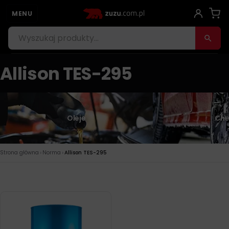
MENU
Allison TES-295
Oleje
Che
›
›
Strona główna
Norma
Allison TES-295