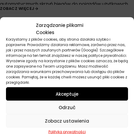
automatycznych skrzyń biegów do pojazdów użytkowych.
ZOBACZ WIĘCEJ
Standard wprowadzony został w odpowiedzi na rosnące
wymagania nowoczesnych przekładni automatycznych
Zarządzanie plikami
stosowanych w ciężkim transporcie drogowym oraz
Cookies
maszynach roboczych.
Korzystamy z plików cookies, aby strona działała szybko i
Norma TES-295 wyznacza rygorystyczne kryteria jakościowe
poprawnie. Prowadzimy działania reklamowe, zarówno przez nas,
Przydatne linki
jak i przez naszych zaufanych partnerów (Google). Szczegółowe
dla środków smarnych przeznaczonych do automatycznych
informacje na ten temat znajdziesz w naszej polityce prywatności.
skrzyń biegów Allison serii 1000, 2000, 3000 oraz 4000.
Wyrażenie zgody na korzystanie z plików cookies oznacza, że będą
Oleje
one zapisywane na Twoim urządzeniu. Masz możliwość
Specyfikacja gwarantuje optymalną ochronę komponentów
Chemia
zarządzania warunkami przechowywania lub dostępu do plików
przekładni, wydłużenie okresów między wymianami oleju
Kosmetyki
cookies. Pamiętaj, że w każdej chwili możesz usunąć pliki cookies z
oraz zachowanie wysokiej sprawności układu w
przeglądarki.
Akcesoria
zróżnicowanych warunkach eksploatacyjnych. Dzięki
Żarówki
Akceptuje
stosowaniu olejów zgodnych z normą Allison TES-295
Zapachy
użytkownicy mogą liczyć na zmniejszenie kosztów
Poradniki
Odrzuć
serwisowych oraz zwiększenie niezawodności pracy
Dobierz olej
układów przeniesienia napędu.
Dobierz filtr
Zobacz ustawienia
Polityka prywatności