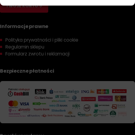
Zastosowanie Allison TES-295
TWOJE KONTO
Norma Allison TES-295 znajduje szerokie zastosowanie w
wielu gałęziach przemysłu oraz transportu:
Informacje prawne
Pojazdy ciężarowe dalekobieżne wyposażone w
Polityka prywatności i pliki cookie
automatyczne skrzynie biegów Allison
Regulamin sklepu
Autobusy miejskie i dalekobieżne pracujące w
Formularz zwrotu i reklamacji
zmiennych warunkach eksploatacyjnych
Specjalistyczne maszyny budowlane jak ładowarki,
Bezpieczne płatności
spychacze oraz koparki
Pojazdy komunalne w tym śmieciarki oraz zamiatarki
uliczne
Wozy strażackie i inne pojazdy ratunkowe
wymagające niezawodności
Maszyny górnicze pracujące w trudnych warunkach
środowiskowych
Specjalistyczne pojazdy rolnicze i leśne narażone na
duże obciążenia