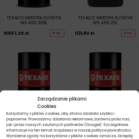
TEXACO MEROPA ELITESYN
TEXACO MEROPA ELITESYN
WS 460 208L
WS 460 20L
10607,20
zł
1131,80
zł
0 szt.
0 szt.
Zarządzanie plikami
Cookies
Korzystamy z plików cookies, aby strona działała szybko i
TEXACO MEROPA ELITESYN
TEXACO MEROPA 100 208L
poprawnie. Prowadzimy działania reklamowe, zarówno przez nas,
WS 680 208L
jak i przez naszych zaufanych partnerów (Google). Szczegółowe
4973,00
zł
0 szt.
10954,80
zł
informacje na ten temat znajdziesz w naszej polityce prywatności.
0 szt.
Wyrażenie zgody na korzystanie z plików cookies oznacza, że będą