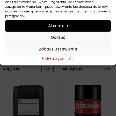
one zapisywane na Twoim urządzeniu. Masz możliwość
zarządzania warunkami przechowywania lub dostępu do plików
cookies. Pamiętaj, że w każdej chwili możesz usunąć pliki cookies z
przeglądarki.
Akceptuje
Odrzuć
Zobacz ustawienia
Polityka prywatności
TEXACO MEROPA 100 20L
TEXACO MEROPA 150 208L
491,30
zł
4852,80
zł
0 szt.
0 szt.