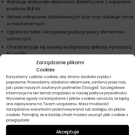
Wykazuje doskonałe właściwości dielektryczne z napięciem
przebicia 18,8 kV
Ułatwia odkręcanie zablokowanych śrub oraz redukuje tarcie
w mechanizmach
Ogranicza hałas i skrzypienie podczas pracy elementów
ruchomych
Charakteryzuje się wysoką wydajnością aplikacji wynoszącą
50 m²/litr
Zarządzanie plikami
Parametry techniczne
Cookies
Zakres temperatury pracy: -60°C do +80°C
Korzystamy z plików cookies, aby strona działała szybko i
poprawnie. Prowadzimy działania reklamowe, zarówno przez nas,
Gęstość: 0,795 g/cm³
jak i przez naszych zaufanych partnerów (Google). Szczegółowe
Lepkość kinematyczna w 20°C: 2,8 mm²/s
informacje na ten temat znajdziesz w naszej polityce prywatności.
Wyrażenie zgody na korzystanie z plików cookies oznacza, że będą
Lepkość kinematyczna w 40°C: 1,9 mm²/s
one zapisywane na Twoim urządzeniu. Masz możliwość
Temperatura zapłonu: 62°C
zarządzania warunkami przechowywania lub dostępu do plików
cookies. Pamiętaj, że w każdej chwili możesz usunąć pliki cookies z
Temperatura płynięcia: -67°C
przeglądarki.
Napięcie przebicia: 18,8 kV
Akceptuje
Obciążenie zespawania: 200 kG