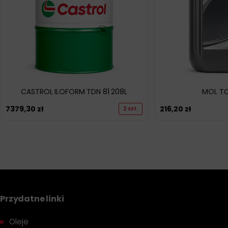
CASTROL ILOFORM TDN 81 208L
MOL TC
7379,30
zł
216,20
zł
2 szt.
Przydatne linki
Oleje