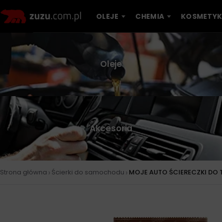
OLEJE
CHEMIA
KOSMETYK
Oleje
Akcesoria
›
›
Strona główna
Ścierki do samochodu
MOJE AUTO ŚCIERECZKI DO 