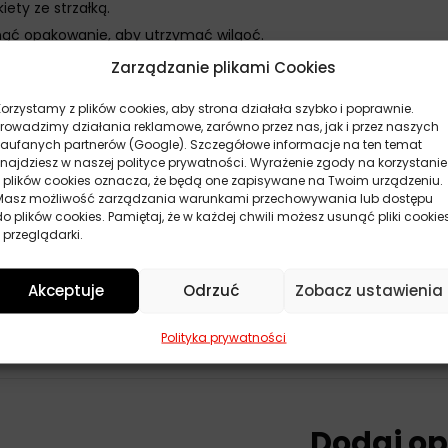
ety ze strzałką.
knąć opakowanie, aby utrzymać wilgoć.
yskania pożądanego efektu.
Zarządzanie plikami Cookies
schnięcia.
Korzystamy z plików cookies, aby strona działała szybko i poprawnie.
Prowadzimy działania reklamowe, zarówno przez nas, jak i przez naszych
zaufanych partnerów (Google). Szczegółowe informacje na ten temat
znajdziesz w naszej polityce prywatności. Wyrażenie zgody na korzystanie
z plików cookies oznacza, że będą one zapisywane na Twoim urządzeniu.
Masz możliwość zarządzania warunkami przechowywania lub dostępu
do plików cookies. Pamiętaj, że w każdej chwili możesz usunąć pliki cookie
ne
 przeglądarki.
Akceptuje
Odrzuć
Zobacz ustawienia
to
Polityka prywatności
Dodaj op