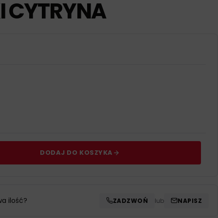
I CYTRYNA
DODAJ DO KOSZYKA
wa ilość?
ZADZWOŃ
lub
NAPISZ