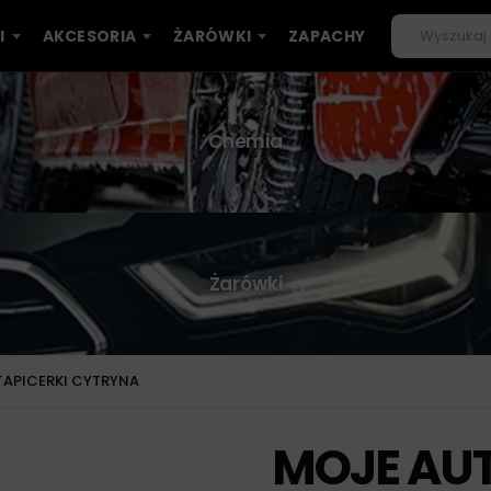
I
AKCESORIA
ŻARÓWKI
ZAPACHY
Chemia
Żarówki
TAPICERKI CYTRYNA
MOJE AUT