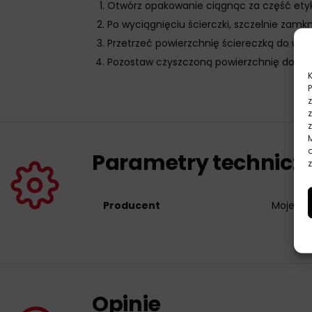
Otwórz opakowanie ciągnąc za część etyki
Po wyciągnięciu ścierczki, szczelnie zam
Przetrzeć powierzchnię ściereczką do uz
Pozostaw czyszczoną powierzchnię do wy
Parametry technicz
z
Producent
Moje Au
Opinie