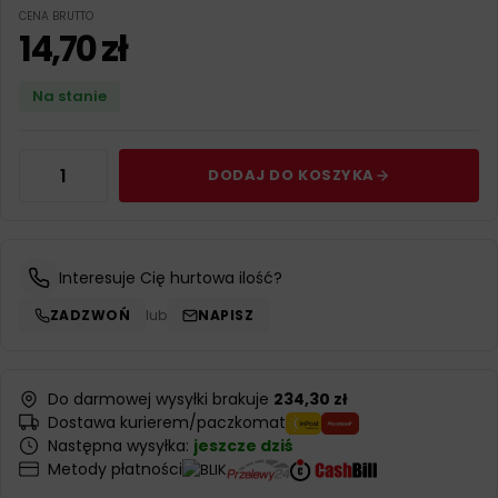
CENA BRUTTO
14,70
zł
Na stanie
DODAJ DO KOSZYKA
Interesuje Cię hurtowa ilość?
ZADZWOŃ
lub
NAPISZ
Do darmowej wysyłki brakuje
234,30 zł
Dostawa kurierem/paczkomat
Następna wysyłka:
jeszcze dziś
Metody płatności