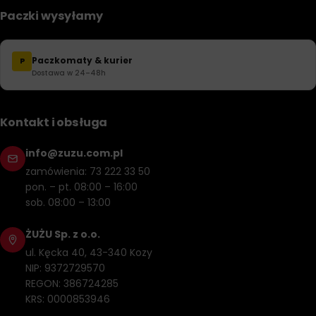
Paczki wysyłamy
Paczkomaty & kurier
P
Dostawa w 24–48h
Kontakt i obsługa
info@zuzu.com.pl
zamówienia: 73 222 33 50
pon. – pt. 08:00 – 16:00
sob. 08:00 – 13:00
ŻUŻU Sp. z o.o.
ul. Kęcka 40, 43-340 Kozy
NIP: 9372729570
REGON: 386724285
KRS: 0000853946