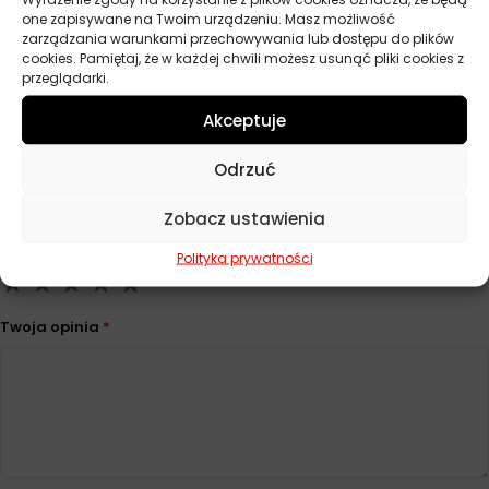
one zapisywane na Twoim urządzeniu. Masz możliwość
Producent
Moje Auto
zarządzania warunkami przechowywania lub dostępu do plików
cookies. Pamiętaj, że w każdej chwili możesz usunąć pliki cookies z
przeglądarki.
Akceptuje
Opinie
Na razie nie ma opinii o produkcie.
Odrzuć
Dodaj opinię
Zobacz ustawienia
Twoja ocena
*
Polityka prywatności
Twoja opinia
*