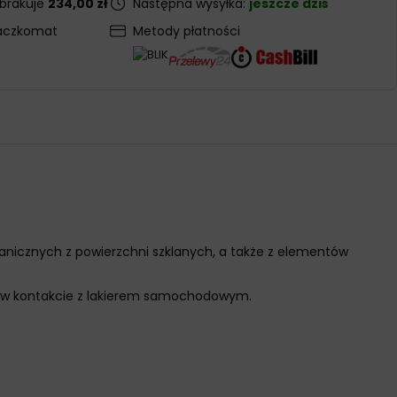
 brakuje
234,00 zł
Następna wysyłka:
jeszcze dziś
aczkomat
Metody płatności
nicznych z powierzchni szklanych, a także z elementów
em w kontakcie z lakierem samochodowym.