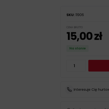
SKU:
11906
CENA BRUTTO
15,00
zł
Na stanie
Interesuje Cię hurto