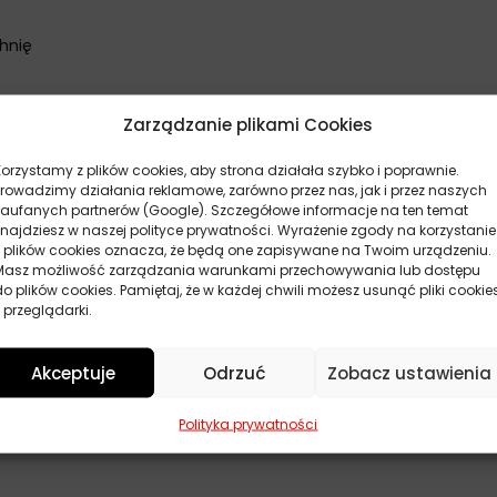
hnię
Zarządzanie plikami Cookies
Korzystamy z plików cookies, aby strona działała szybko i poprawnie.
Prowadzimy działania reklamowe, zarówno przez nas, jak i przez naszych
zaufanych partnerów (Google). Szczegółowe informacje na ten temat
znajdziesz w naszej polityce prywatności. Wyrażenie zgody na korzystanie
z plików cookies oznacza, że będą one zapisywane na Twoim urządzeniu.
Masz możliwość zarządzania warunkami przechowywania lub dostępu
do plików cookies. Pamiętaj, że w każdej chwili możesz usunąć pliki cookie
 przeglądarki.
ne
Akceptuje
Odrzuć
Zobacz ustawienia
Polityka prywatności
to