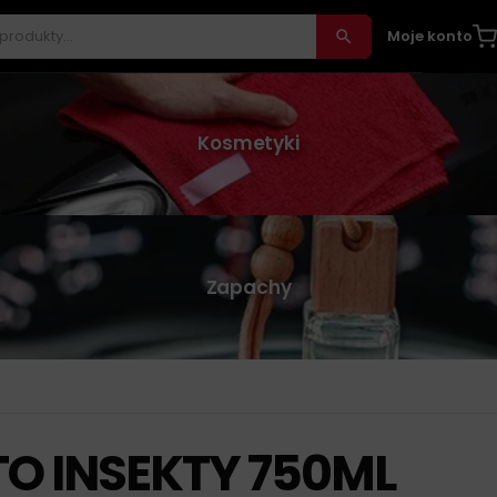
Moje konto
Kosmetyki
Zapachy
O INSEKTY 750ML