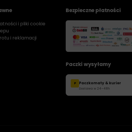
rawne
Bezpieczne płatności
tności i pliki cookie
lepu
otu i reklamacji
Paczki wysyłamy
Paczkomaty & kurier
P
Dostawa w 24–48h