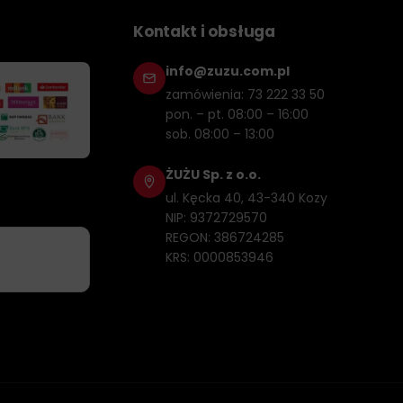
Kontakt i obsługa
info@zuzu.com.pl
zamówienia: 73 222 33 50
pon. – pt. 08:00 – 16:00
sob. 08:00 – 13:00
ŻUŻU Sp. z o.o.
ul. Kęcka 40, 43-340 Kozy
NIP: 9372729570
REGON: 386724285
KRS: 0000853946