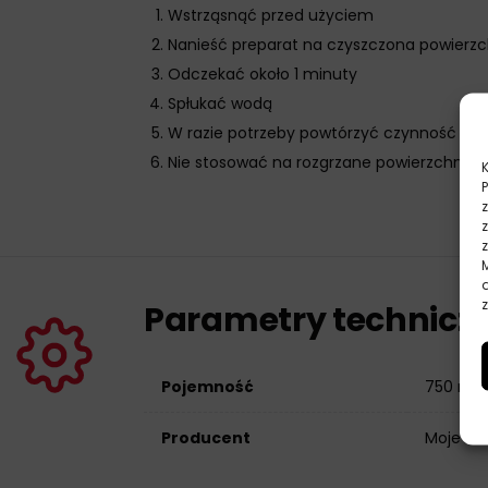
Wstrząsnąć przed użyciem
Nanieść preparat na czyszczona powierzc
Odczekać około 1 minuty
Spłukać wodą
W razie potrzeby powtórzyć czynność
Nie stosować na rozgrzane powierzchnie
z
Parametry technicz
Pojemność
750 ml
Producent
Moje Au