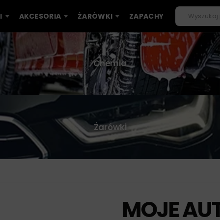
I
AKCESORIA
ŻARÓWKI
ZAPACHY
Chemia
Żarówki
MOJE AUT