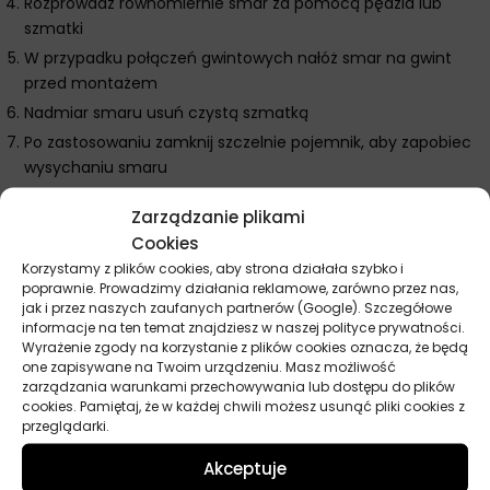
Rozprowadź równomiernie smar za pomocą pędzla lub
szmatki
W przypadku połączeń gwintowych nałóż smar na gwint
przed montażem
Nadmiar smaru usuń czystą szmatką
Po zastosowaniu zamknij szczelnie pojemnik, aby zapobiec
wysychaniu smaru
Dodatkowe wskazówki MA Professional Smar
Zarządzanie plikami
miedziany wysokotemperaturowy
Cookies
Smar jest przeznaczony do stosowania na powierzchniach
Korzystamy z plików cookies, aby strona działała szybko i
poprawnie. Prowadzimy działania reklamowe, zarówno przez nas,
metalowych i ceramicznych.
jak i przez naszych zaufanych partnerów (Google). Szczegółowe
Nie stosuj na powierzchniach mających kontakt z żywnością
informacje na ten temat znajdziesz w naszej polityce prywatności.
lub wodą pitną.
Wyrażenie zgody na korzystanie z plików cookies oznacza, że będą
one zapisywane na Twoim urządzeniu. Masz możliwość
Unikaj kontaktu smaru z oczami i skórą, stosuj rękawice
zarządzania warunkami przechowywania lub dostępu do plików
ochronne podczas aplikacji.
cookies. Pamiętaj, że w każdej chwili możesz usunąć pliki cookies z
przeglądarki.
Przechowuj w suchym i chłodnym miejscu, z dala od źródeł
ciepła i ognia.
Akceptuje
Smar zachowuje swoje właściwości przez długi czas, jednak