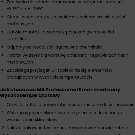
Zapewnia doskonałe smarowanie w temperaturach od
-30°C do +1100°C
Chroni przed korozją, zatarciami i zacieraniem się części
metalowych
Ułatwia montaż i demontaż połączeń gwintowych i
uszczelek
Odporny na wodę, sól i agresywne chemikalia
Tworzy wytrzymałą warstwę ochronną na powierzchniach
metalowych
Zapobiega przyleganiu i zapiekaniu się elementów
pracujących w wysokich temperaturach
Jak stosować MA Professional Smar miedziany
wysokotemperaturowy
Oczyść i odtłuść powierzchnie przeznaczone do smarowania
Wstrząśnij pojemnikiem przed użyciem dla dokładnego
wymieszania składników
Nałóż cienką warstwę smaru na smarowane powierzchnie