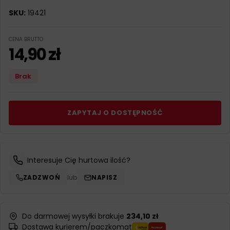
SKU:
19421
CENA BRUTTO
14,90
zł
Brak
ZAPYTAJ O DOSTĘPNOŚĆ
Interesuje Cię hurtowa ilość?
ZADZWOŃ
lub
NAPISZ
Do darmowej wysyłki brakuje
234,10 zł
Dostawa kurierem/paczkomat