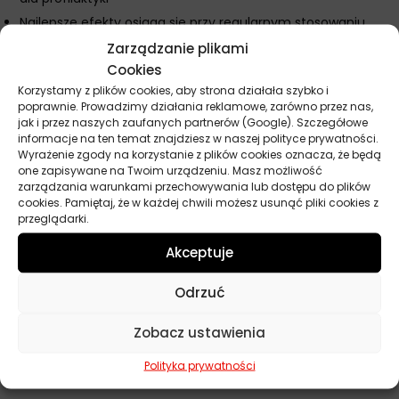
Najlepsze efekty osiąga się przy regularnym stosowaniu
produktu
Zarządzanie plikami
Nie stosuj preparatu w przypadku całkowitego zablokowania
Cookies
filtra DPF
Korzystamy z plików cookies, aby strona działała szybko i
poprawnie. Prowadzimy działania reklamowe, zarówno przez nas,
Podczas aplikacji preparatu zapewnij dobrą wentylację
jak i przez naszych zaufanych partnerów (Google). Szczegółowe
pomieszczenia
informacje na ten temat znajdziesz w naszej polityce prywatności.
Wyrażenie zgody na korzystanie z plików cookies oznacza, że będą
Przed użyciem zapoznaj się z instrukcją producenta pojazdu
one zapisywane na Twoim urządzeniu. Masz możliwość
dotyczącą obsługi filtra DPF
zarządzania warunkami przechowywania lub dostępu do plików
cookies. Pamiętaj, że w każdej chwili możesz usunąć pliki cookies z
przeglądarki.
Parametry techniczne
Akceptuje
Odrzuć
Producent
MA Professional
Zobacz ustawienia
Pojemność
5 l
Polityka prywatności