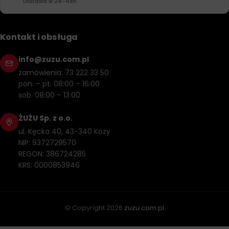
Dostawa w 24–48h
Kontakt i obsługa
info@zuzu.com.pl
zamówienia: 73 222 33 50
pon. – pt. 08:00 – 16:00
sob. 08:00 – 13:00
ŻUŻU Sp. z o.o.
ul. Kęcka 40, 43-340 Kozy
NIP: 9372729570
REGON: 386724285
KRS: 0000853946
© Copyright
2026
zuzu.com.pl