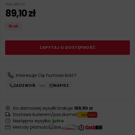
CENA BRUTTO
89,10
zł
Brak
ZAPYTAJ O DOSTĘPNOŚĆ
Interesuje Cię hurtowa ilość?
ZADZWOŃ
lub
NAPISZ
Do darmowej wysyłki brakuje
159,90 zł
Dostawa kurierem/paczkomat
Następna wysyłka:
jutro
Metody płatności