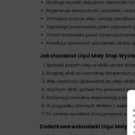
Eliminuje wycieki oleju przez zestarzałe i 
Regeneruje elastyczność uszczelek i uszc
Zmniejsza zużycie oleju i emisję szkodliwy
Zapobiega powstawaniu plam olejowych
Chroni środowisko przed zanieczyszczeni
Przedłuża żywotność uszczelnień silnika,
Jak stosować Liqui Moly Stop Wycie
Sprawdź poziom oleju w silniku przed dod
Rozgrzej silnik do normalnej temperatury 
Wlej zawartość opakowania do oleju silnik
Uruchom silnik i pozwól mu pracować prze
Kontynuuj normalną eksploatację pojazdu
W przypadku starszych silników z większy
Po ustaniu wycieków stosuj preparat profil
Dodatkowe wskazówki Liqui Moly St