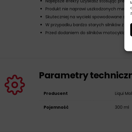
Najlepsze efekty uzyskasz stosując prepar
Produkt nie naprawi uszkodzonych mecha
z
Skuteczniej na wycieki spowodowane star
W przypadku bardzo starych silników z dł
Przed dodaniem do silników motocyklow
Parametry technicz
Producent
Liqui Mo
Pojemność
300 ml