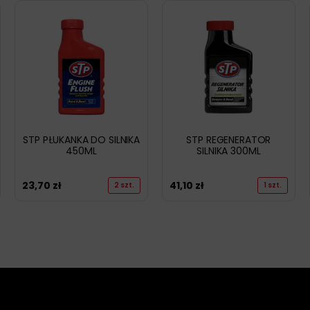
STP PŁUKANKA DO SILNIKA
STP REGENERATOR
450ML
SILNIKA 300ML
23,70
zł
41,10
zł
2 szt.
1 szt.