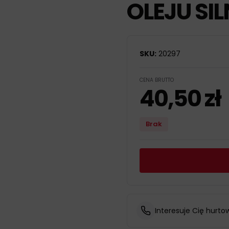
OLEJU SI
SKU:
20297
CENA BRUTTO
40,50
zł
Brak
Interesuje Cię hurto