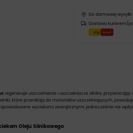
Do darmowej wysyłki
Dostawa kurierem/p
go
regeneruje uszczelnienia i uszczelniacze silnika, przywracając
dniki, które przenikają do materiałów uszczelniających, powoduj
eju spowodowane wyciekami zewnętrznymi, jednocześnie nie wpły
ciekom Oleju Silnikowego