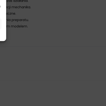
i czas działania.
s
rwencji mechanika.
chaniczne.
ałania preparatu.
z danym modelem.