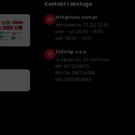
Kontakt i obsługa
info@zuzu.com.pl
zamówienia: 73 222 33 50
pon. – pt. 08:00 – 16:00
sob. 08:00 – 13:00
ŻUŻU Sp. z o.o.
ul. Kęcka 40, 43-340 Kozy
NIP: 9372729570
REGON: 386724285
KRS: 0000853946