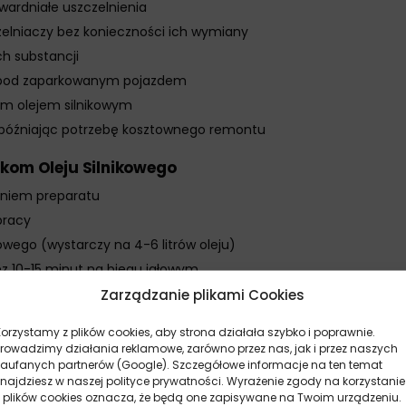
stwardniałe uszczelnienia
zelniaczy bez konieczności ich wymiany
ch substancji
 pod zaparkowanym pojazdem
em olejem silnikowym
 opóźniając potrzebę kosztownego remontu
kom Oleju Silnikowego
aniem preparatu
pracy
owego (wystarczy na 4-6 litrów oleju)
z 10-15 minut na biegu jałowym
 – pierwsze efekty widoczne są po przejechaniu około 600-800 
Zarządzanie plikami Cookies
m przebiegiem może być konieczne powtórzenie kuracji przy kole
Korzystamy z plików cookies, aby strona działała szybko i poprawnie.
aktycznie przy każdej drugiej wymianie oleju
Prowadzimy działania reklamowe, zarówno przez nas, jak i przez naszych
zaufanych partnerów (Google). Szczegółowe informacje na ten temat
op Wyciekom Oleju Silnikowego
znajdziesz w naszej polityce prywatności. Wyrażenie zgody na korzystanie
z plików cookies oznacza, że będą one zapisywane na Twoim urządzeniu.