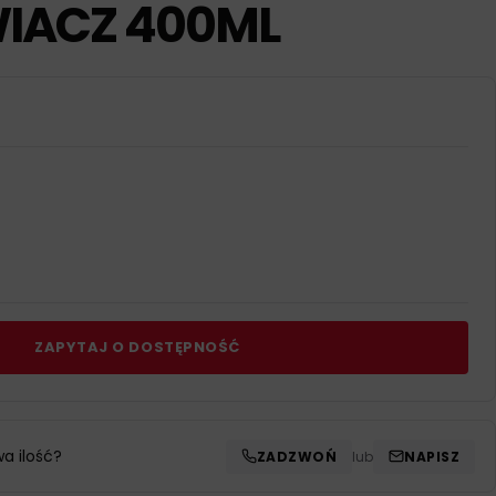
IACZ 400ML
ZAPYTAJ O DOSTĘPNOŚĆ
wa ilość?
ZADZWOŃ
lub
NAPISZ