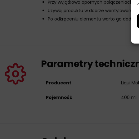
Przy wyjątkowo opornych połączeniach zas
z
Używaj produktu w dobrze wentylowanych
Po odkręceniu elementu warto go dodat
Parametry technicz
Producent
Liqui Mo
Pojemność
400 ml