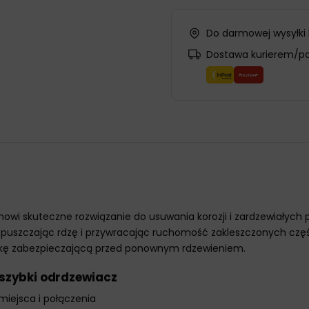
Do darmowej wysyłki
Dostawa kurierem/p
nowi skuteczne rozwiązanie do usuwania korozji i zardzewiały
zpuszczając rdzę i przywracając ruchomość zakleszczonych częś
okę zabezpieczającą przed ponownym rdzewieniem.
 szybki odrdzewiacz
miejsca i połączenia