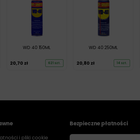
WD 40 150ML
WD 40 250ML
20,70
zł
20,80
zł
621 szt.
14 szt.
rawne
Bezpieczne płatności
tności i pliki cookie