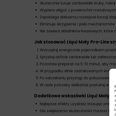
Skutecznie luzuje zardzewiałe śruby, nakr
Wypiera wilgoć z powierzchni metalowyc
Zapobiega dalszemu rozwojowi korozji dzi
Eliminuje skrzypienie i piski mechanizmów
Nie zawiera składników kwasowych, które
Jak stosować Liqui Moly Pro-Line s
Wstrząśnij energicznie pojemnikiem prze
Spryskaj obficie zardzewiałe lub zakleszc
Pozostaw preparat na 5-10 minut, aby m
W przypadku silnie zaatakowanych korozj
Po odczekaniu przystąp do poluzowania 
W razie potrzeby delikatnie postukaj w za
Dodatkowe wskazówki Liqui Moly Pr
Najlepsze efekty uzyskasz stosując produ
Dla zwiększenia skuteczności możesz deli