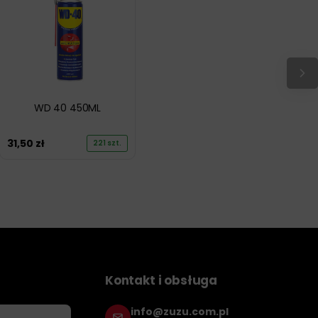
WD 40 450ML
31,50
zł
221 szt.
Kontakt i obsługa
info@zuzu.com.pl