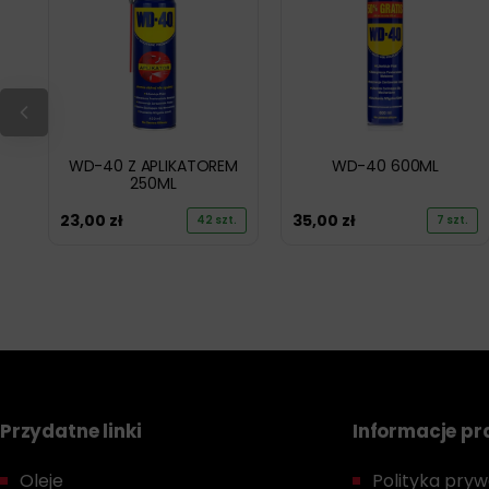
WD-40 Z APLIKATOREM
WD-40 600ML
250ML
23,00
zł
35,00
zł
42 szt.
7 szt.
Przydatne linki
Informacje p
Oleje
Polityka prywa