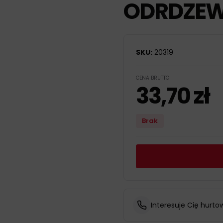
ODRDZEW
SKU:
20319
CENA BRUTTO
33,70
zł
Brak
Interesuje Cię hurto