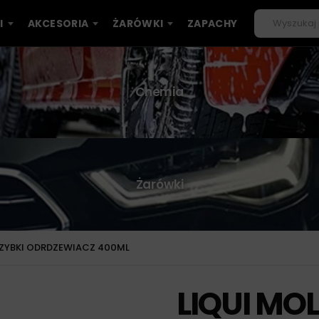
I
AKCESORIA
ŻARÓWKI
ZAPACHY
Chemia
Żarówki
 SZYBKI ODRDZEWIACZ 400ML
LIQUI MOL