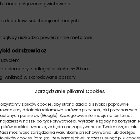
ętki i inne połączenia gwintowane
h
ęki dodatkowi substancji ochronnych
 mogłyby uszkodzić powierzchnie metalowe
zybki odrdzewiacz
d użyciem
zone elementy z odległości około 15-20 cm
ógł wniknąć w skorodowane obszary
ą elementów powtórz aplikację
Zarządzanie plikami Cookies
połączenia standardowymi narzędziami
rdzewiały element, aby ułatwić penetrację środka
Korzystamy z plików cookies, aby strona działała szybko i poprawnie.
Prowadzimy działania reklamowe, zarówno przez nas, jak i przez naszych
o-Line szybki odrdzewiacz
zaufanych partnerów (Google). Szczegółowe informacje na ten temat
znajdziesz w naszej polityce prywatności. Wyrażenie zgody na korzystanie
kt w temperaturze pokojowej.
z plików cookies oznacza, że będą one zapisywane na Twoim urządzeniu.
Masz możliwość zarządzania warunkami przechowywania lub dostępu
katnie podgrzać zardzewiały element przed aplikacją.
do plików cookies. Pamiętaj, że w każdej chwili możesz usunąć pliki cookie