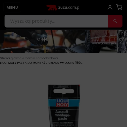
MENU
Oleje
Che
›
›
Strona główna
Chemia samochodowa
LIQUI MOLY PASTA DO MONTAŻU UKŁADU WYDECHU 150G