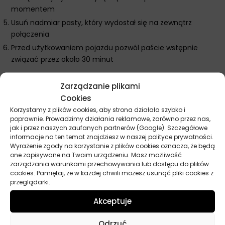
momentem
Usuń nadmiar pasty, który wydostał się na zewnątrz
połączenia
Przed użytkowaniem pojazdu pozwól paście wstępnie
związać przez około 30 minut
Dodatkowe wskazówki Liqui Moly Pasta Do Montażu
Zarządzanie plikami
Układu Wydechu
Cookies
Optymalne uszczelnienie uzyskasz po pierwszym nagrzaniu
Korzystamy z plików cookies, aby strona działała szybko i
układu wydechowego do temperatury roboczej.
poprawnie. Prowadzimy działania reklamowe, zarówno przez nas,
jak i przez naszych zaufanych partnerów (Google). Szczegółowe
W miejscach szczególnie narażonych na wycieki spalin
informacje na ten temat znajdziesz w naszej polityce prywatności.
możesz nałożyć nieco grubszą warstwę pasty.
Wyrażenie zgody na korzystanie z plików cookies oznacza, że będą
one zapisywane na Twoim urządzeniu. Masz możliwość
Pasta nie nadaje się do uszczelniania połączeń przesuwnych
zarządzania warunkami przechowywania lub dostępu do plików
i kompensatorów w układzie wydechowym.
cookies. Pamiętaj, że w każdej chwili możesz usunąć pliki cookies z
Pojemnik z pastą przechowuj szczelnie zamknięty, aby
przeglądarki.
zapobiec jej wysychaniu.
Akceptuje
W przypadku połączeń gwintowanych możesz dodatkowo
zastosować pastę na gwinty dla lepszego uszczelnienia.
Odrzuć