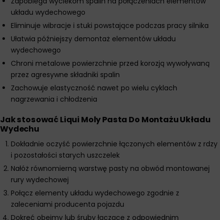
Zapobiega wyciekom spalin na połączeniach elementów
układu wydechowego
Eliminuje wibracje i stuki powstające podczas pracy silnika
Ułatwia późniejszy demontaż elementów układu
wydechowego
Chroni metalowe powierzchnie przed korozją wywoływaną
przez agresywne składniki spalin
Zachowuje elastyczność nawet po wielu cyklach
nagrzewania i chłodzenia
Jak stosować Liqui Moly Pasta Do Montażu Układu
Wydechu
Dokładnie oczyść powierzchnie łączonych elementów z rdzy
i pozostałości starych uszczelek
Nałóż równomierną warstwę pasty na obwód montowanej
rury wydechowej
Połącz elementy układu wydechowego zgodnie z
zaleceniami producenta pojazdu
Dokręć obejmy lub śruby łączące z odpowiednim