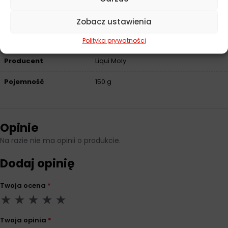
Zobacz ustawienia
Parametry techniczne
Polityka prywatności
Producent
Liqui Moly
Pojemność
150 g
Opinie
Na razie nie ma opinii o produkcie.
Dodaj opinię
Twoja ocena
*
Twoja opinia
*