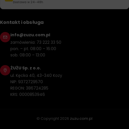
Dostawa w 24–48h
Kontakt i obsługa
info@zuzu.com.pl
zamówienia: 73 222 33 50
pon. – pt. 08:00 – 16:00
sob. 08:00 – 13:00
ŻUŻU Sp. z o.o.
ul. Kęcka 40, 43-340 Kozy
NIP: 9372729570
REGON: 386724285
KRS: 0000853946
© Copyright
2026
zuzu.com.pl