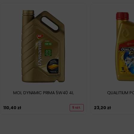
MOL DYNAMIC PRIMA 5W40 4L
QUALITIUM P
110,40
zł
23,20
zł
5 szt.