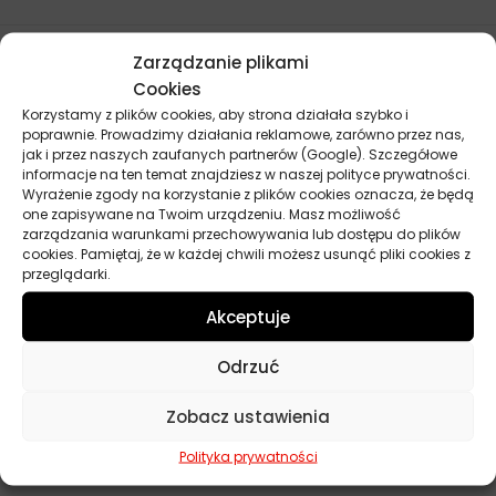
Parametry techniczne
Zarządzanie plikami
Cookies
Korzystamy z plików cookies, aby strona działała szybko i
Producent
Liqui Moly
poprawnie. Prowadzimy działania reklamowe, zarówno przez nas,
jak i przez naszych zaufanych partnerów (Google). Szczegółowe
Przeznaczenie
Samochody osobowe, Samochody
informacje na ten temat znajdziesz w naszej polityce prywatności.
zabytkowe
Wyrażenie zgody na korzystanie z plików cookies oznacza, że będą
one zapisywane na Twoim urządzeniu. Masz możliwość
zarządzania warunkami przechowywania lub dostępu do plików
Lepkość
5W-50
cookies. Pamiętaj, że w każdej chwili możesz usunąć pliki cookies z
przeglądarki.
ACEA
B3, A3, A3/B3
Akceptuje
API
SJ
Odrzuć
Norma
MB 229.1, VW 502.00, VW 505.00
Zobacz ustawienia
Pojemność
4 l
Polityka prywatności