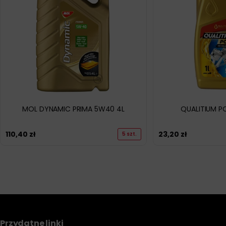
MOL DYNAMIC PRIMA 5W40 4L
QUALITIUM P
110,40
zł
23,20
zł
5 szt.
Przydatne linki