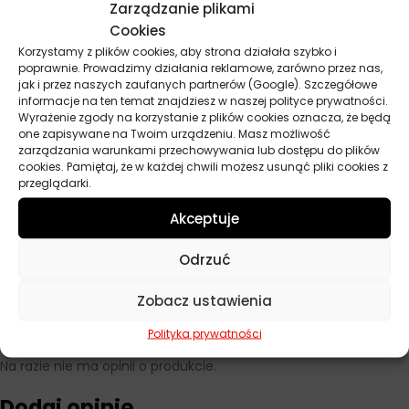
Zarządzanie plikami
Cookies
Baza
Syntetyczny
Korzystamy z plików cookies, aby strona działała szybko i
poprawnie. Prowadzimy działania reklamowe, zarówno przez nas,
Lepkość
5W-40
jak i przez naszych zaufanych partnerów (Google). Szczegółowe
informacje na ten temat znajdziesz w naszej polityce prywatności.
Przeznaczenie
Samochody osobowe
Wyrażenie zgody na korzystanie z plików cookies oznacza, że będą
one zapisywane na Twoim urządzeniu. Masz możliwość
ACEA
A3/B4
zarządzania warunkami przechowywania lub dostępu do plików
cookies. Pamiętaj, że w każdej chwili możesz usunąć pliki cookies z
przeglądarki.
API
CF, SL
Akceptuje
Norma
MB 229.3, VW 502.00, VW 505.00
Odrzuć
Pojemność
5 l
Zobacz ustawienia
Polityka prywatności
Opinie
Na razie nie ma opinii o produkcie.
Dodaj opinię