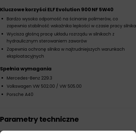
Kluczowe korzyści ELF Evolution 900 NF 5W40
Bardzo wysoka odporność na ścinanie polimerów, co
zapewnia stabilność wskaźnika lepkości w czasie pracy silnika
Wycisza głośną pracę układu rozrządu w silnikach z
hydraulicznym sterowaniem zaworów
Zapewnia ochronę silnika w najtrudniejszych warunkach
eksploatacyjnych
Spełnia wymagania
Mercedes-Benz 229.3
Volkswagen VW 502.00 / VW 505.00
Porsche A40
Parametry techniczne
Producent
Elf