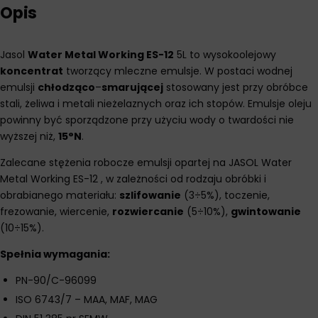
Opis
Jasol
Water Metal Working ES-12
5L to wysokoolejowy
koncentrat
tworzący mleczne emulsje. W postaci wodnej
emulsji
chłodząco
–
smarującej
stosowany jest przy obróbce
stali, żeliwa i metali nieżelaznych oraz ich stopów. Emulsje oleju
powinny być sporządzone przy użyciu wody o twardości nie
wyższej niż,
15°N
.
Zalecane stężenia robocze emulsji opartej na JASOL Water
Metal Working ES-12 , w zależności od rodzaju obróbki i
obrabianego materiału:
szlifowanie
(3÷5%), toczenie,
frezowanie, wiercenie,
rozwiercanie
(5÷10%),
gwintowanie
(10÷15%).
Spełnia wymagania:
PN-90/C-96099
ISO 6743/7 – MAA, MAF, MAG