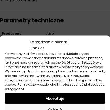
DIN 51 385 nr SEMW
Parametry techniczne
Producent
Jasol
Zarządzanie plikami
Pojemność
5 l
Cookies
Korzystamy z plików cookies, aby strona działała szybko i
poprawnie. Prowadzimy działania reklamowe, zarówno przez nas,
jak i przez naszych zaufanych partnerów (Google). Szczegółowe
Opinie
informacje na ten temat znajdziesz w naszej polityce prywatności.
Wyrażenie zgody na korzystanie z plików cookies oznacza, że będą
Na razie nie ma opinii o produkcie.
one zapisywane na Twoim urządzeniu. Masz możliwość
zarządzania warunkami przechowywania lub dostępu do plików
Dodaj opinię
cookies. Pamiętaj, że w każdej chwili możesz usunąć pliki cookies z
przeglądarki.
Twoja ocena
*
Akceptuje
Odrzuć