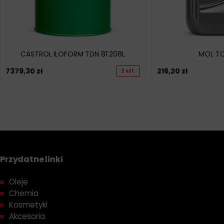
CASTROL ILOFORM TDN 81 208L
MOL TC
7379,30
zł
216,20
zł
2 szt.
Przydatne linki
Oleje
Chemia
Kosmetyki
Akcesoria