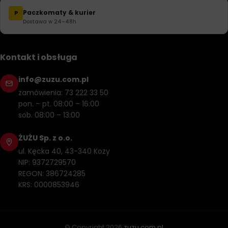
Paczkomaty & kurier
P
Dostawa w 24–48h
Kontakt i obsługa
info@zuzu.com.pl
zamówienia: 73 222 33 50
pon. – pt. 08:00 – 16:00
sob. 08:00 – 13:00
ŻUŻU Sp. z o.o.
ul. Kęcka 40, 43-340 Kozy
NIP: 9372729570
REGON: 386724285
KRS: 0000853946
© Copyright
2026
zuzu.com.pl