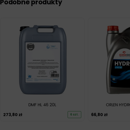
Podobne produkty
DMF HL 46 20L
ORLEN HYDRO
273,80
zł
66,80
zł
6 szt.