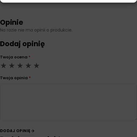
Opinie
Na razie nie ma opinii o produkcie.
Dodaj opinię
Twoja ocena
*
Twoja opinia
*
DODAJ OPINIĘ