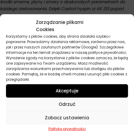
środki smarne, płyny i smary o doskonałych parametrach do
każdego zastosowania. Dzięki Castrol hyspin zz 46 20l pojazd
uzyskuje doskonałe osiągi.
Zarządzanie plikami
Cookies
Korzystamy z plików cookies, aby strona działała szybko i
Parametry techniczne
poprawnie. Prowadzimy działania reklamowe, zarówno przez nas,
jak i przez naszych zaufanych partnerów (Google). Szczegółowe
informacje na ten temat znajdziesz w naszej polityce prywatności.
Producent
Castrol
Wyrażenie zgody na korzystanie z plików cookies oznacza, że będą
one zapisywane na Twoim urządzeniu. Masz możliwość
Pojemność
20 l
zarządzania warunkami przechowywania lub dostępu do plików
cookies. Pamiętaj, że w każdej chwili możesz usunąć pliki cookies z
przeglądarki.
Norma
ASTM D6158 HM, Cincinnati Milacron P-
68, Cincinnati Milacron P-69, Cincinnati
Akceptuje
Milacron P-70, Denison HF-0, Denison
HF-1, Denison HF-2, DIN 51502 HLP, DIN
Odrzuć
51524 2 HLP, Eaton E-FDGN-TB002-E, GB
11118.1 L-HM, ISO 11158-HM, ISO 6743-4
HM, U.S. Steel 126
Zobacz ustawienia
Lepkość
Polityka prywatności
ISO VG 46