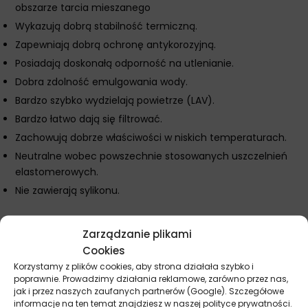
obszarze tarcia mieszanego
Wykazują dobrą stabilność termiczną.
Zapewniają dobrą ochronę antykorozyjną.
Posiadają doskonałą odporność na utlenianie.
Dobra zdolność emulgowania wody.
Bardzo szybko wydzielają powietrze (LAV).
Bardzo łatwo dają się filtrować.
Zachowują dobrze właściwości w niskich temperaturach.
Neutralne wobec powszechnie stosowanych uszczelnień
elastomerowych.
Nie zawierają sylikonu.
Zarządzanie plikami
Parametry techniczne
Cookies
Korzystamy z plików cookies, aby strona działała szybko i
poprawnie. Prowadzimy działania reklamowe, zarówno przez nas,
Producent
Castrol
jak i przez naszych zaufanych partnerów (Google). Szczegółowe
informacje na ten temat znajdziesz w naszej polityce prywatności.