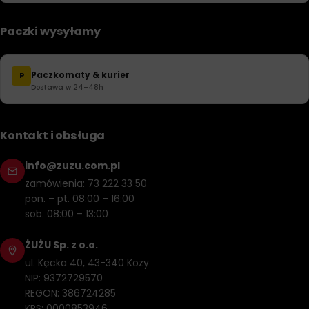
Paczki wysyłamy
Paczkomaty & kurier
P
Dostawa w 24–48h
Kontakt i obsługa
info@zuzu.com.pl
zamówienia: 73 222 33 50
pon. – pt. 08:00 – 16:00
sob. 08:00 – 13:00
ŻUŻU Sp. z o.o.
ul. Kęcka 40, 43-340 Kozy
NIP: 9372729570
REGON: 386724285
KRS: 0000853946