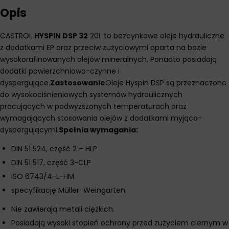
Opis
CASTROL
HYSPIN DSP 32
20L to bezcynkowe oleje hydrauliczne
z dodatkami EP oraz przeciw zużyciowymi oparta na bazie
wysokorafinowanych olejów mineralnych. Ponadto posiadają
dodatki powierzchniowo-czynne i
dyspergujące.
Zastosowanie
Oleje Hyspin DSP są przeznaczone
do wysokociśnieniowych systemów hydraulicznych
pracujących w podwyższonych temperaturach oraz
wymagających stosowania olejów z dodatkami myjąco-
dyspergującymi.
Spełnia wymagania:
DIN 51 524, część 2 – HLP
DIN 51 517, część 3-CLP
ISO 6743/4-L-HM
specyfikację Müller-Weingarten.
Nie zawierają metali ciężkich.
Posiadają wysoki stopień ochrony przed zużyciem ciernym w