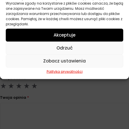
Pojemność
20 l
Wyrażenie zgody na korzystanie z plików cookies oznacza, że będą
one zapisywane na Twoim urządzeniu. Masz możliwość
Norma
DIN 51517 3 CLP, DIN 51524 2 HLP, ISO
zarządzania warunkami przechowywania lub dostępu do plików
cookies. Pamiętaj, że w każdej chwili możesz usunąć pliki cookies z
6743-4 HM
przeglądarki.
Akceptuje
Opinie
Odrzuć
Na razie nie ma opinii o produkcie.
Zobacz ustawienia
Dodaj opinię
Polityka prywatności
Twoja ocena
*
Twoja opinia
*