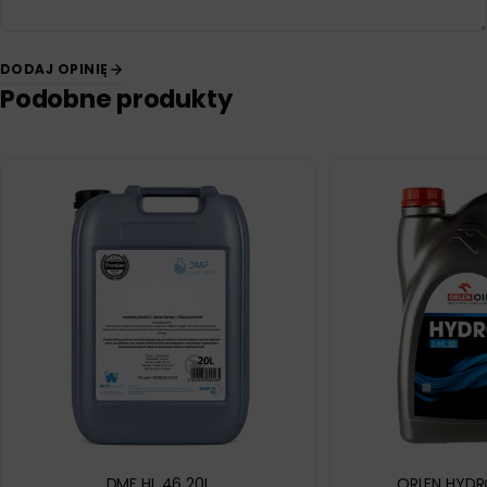
DODAJ OPINIĘ
Podobne produkty
DMF HL 46 20L
ORLEN HYDRO