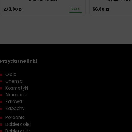
273,80
zł
66,80
zł
6 szt.
Przydatne linki
Oleje
Chemia
Kosmetyki
Akcesoria
Żarówki
Zapachy
Poradniki
Dobierz olej
Dobierz filtr