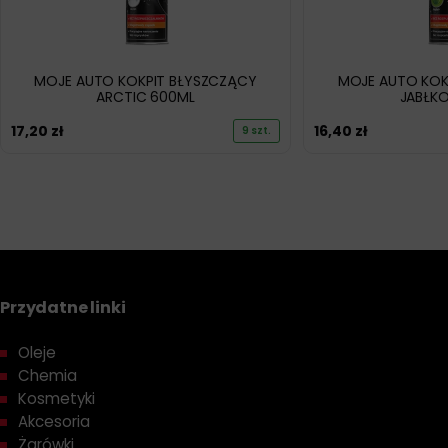
MOJE AUTO KOKPIT BŁYSZCZĄCY
MOJE AUTO KOK
ARCTIC 600ML
JABŁK
17,20
zł
16,40
zł
9 szt.
Przydatne linki
Oleje
Chemia
Kosmetyki
Akcesoria
Żarówki