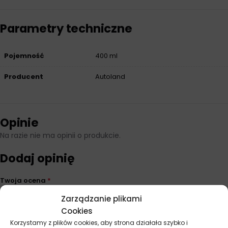
Parametry techniczne
Pojemność
400 ml
Producent
Autoland
Opinie
Na razie nie ma opinii o produkcie.
Dodaj opinię
Twoja ocena
*
Zarządzanie plikami
Cookies
Twoja opinia
*
Korzystamy z plików cookies, aby strona działała szybko i